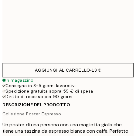
30x40 cm
19,9
50x70 cm
32,4
Frame
options
AGGIUNGI AL CARRELLO
-
13 €
In magazzino
Consegna in 3-5 giorni lavorativi
Spedizione gratuita sopra 59 € di spesa
Diritto di recesso per 90 giorni
DESCRIZIONE DEL PRODOTTO
Collezione Poster Espresso
Un poster di una persona con una maglietta gialla che
tiene una tazzina da espresso bianca con caffè. Perfetto