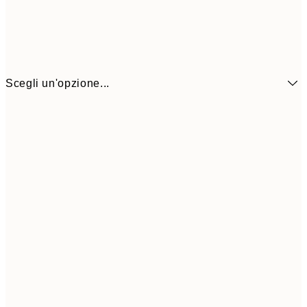
Scegli un'opzione...
21x30 cm
1