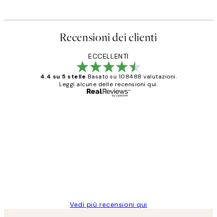
Recensioni dei clienti
ECCELLENTI
4.4 su 5 stelle
Basato su 108488 valutazioni.
Leggi alcune delle recensioni qui.
Acquirente verificato
recensioni
dei
PERFECT!!
clienti
26 mag
Alessandra G
Vedi più recensioni qui