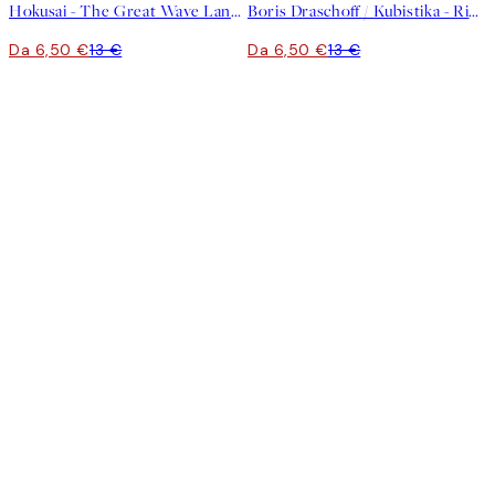
Hokusai - The Great Wave Landscape Poster
Boris Draschoff / Kubistika - Rising Poster
Da 6,50 €
13 €
Da 6,50 €
13 €