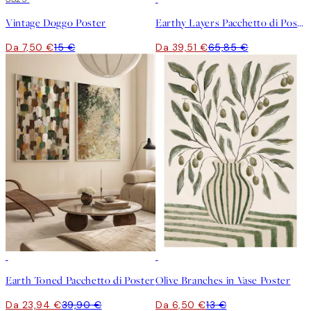
Vintage Doggo Poster
Earthy Layers Pacchetto di Poster
Da 7,50 €
15 €
Da 39,51 €
65,85 €
-40%
50%*
Earth Toned Pacchetto di Poster
Olive Branches in Vase Poster
Da 23,94 €
39,90 €
Da 6,50 €
13 €