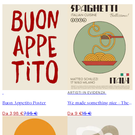
50%*
40%*
ARTISTI IN EVIDENZA
Buon Appetito Poster
We made something nice - The Spaghetti Poster
Da 3,98 €
7,95 €
Da 9 €
15 €