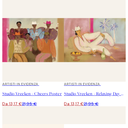
40%*
ARTISTI IN EVIDENZA
40%*
ARTISTI IN EVIDENZA
Studio Vreeken - Cheers Poster
Studio Vreeken - Relaxing Day No2 Poster
Da 13,17 €
21,95 €
Da 13,17 €
21,95 €