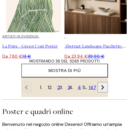
40%*
ARTISTI IN EVIDENZA
-40%
La Poire - Green Coat Poster
Abstract Landscape Pacchetto di Poster
Da 7,80 €
13 €
Da 23,94 €
39,90 €
MOSTRANDO 36 DEL 5265 PRODOTTI
MOSTRA DI PIÙ
1
2
3
4
…
147
Poster e quadri online
Benvenuto nel negozio online Desenio! Offriamo un’ampia