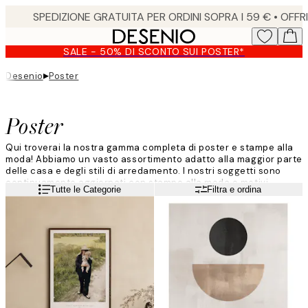
Skip
to
main
SALE - 50% DI SCONTO SUI POSTER*
content.
▸
Desenio
Poster
Poster
Qui troverai la nostra gamma completa di poster e stampe alla
moda! Abbiamo un vasto assortimento adatto alla maggior parte
delle casa e degli stili di arredamento. I nostri soggetti sono
continuamente aggiornati con stampe alla moda e motivi
Leggi di più
Tutte le Categorie
Filtra e ordina
esclusivi perché come tu cliente possa sempre trovare
qualcosa di adatto alla tua personalità. Dai nuovo brio alle
pareti di casa tua, arredandole con i poster alla moda di
Desenio!