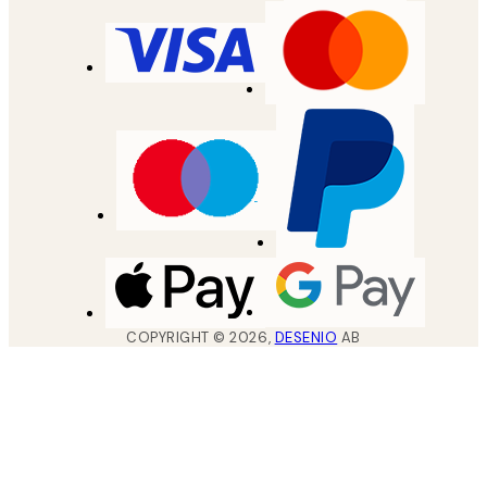
COPYRIGHT ©
2026
,
DESENIO
AB