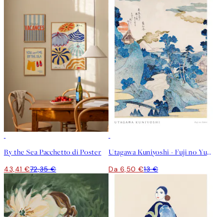
-40%
50%*
By the Sea Pacchetto di Poster
Utagawa Kuniyoshi - Fuji no Yukei Poster
43,41 €
72,35 €
Da 6,50 €
13 €