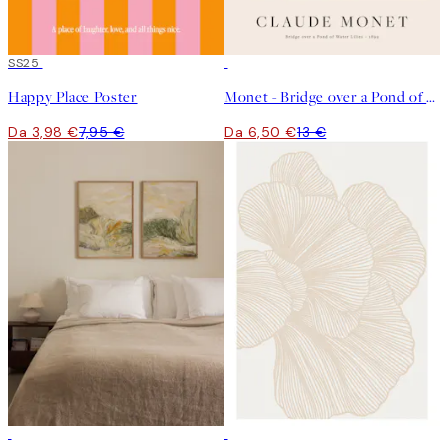
50%*
SS25
50%*
Happy Place Poster
Monet - Bridge over a Pond of Water Lilies Poster
Da 3,98 €
7,95 €
Da 6,50 €
13 €
-40%
50%*