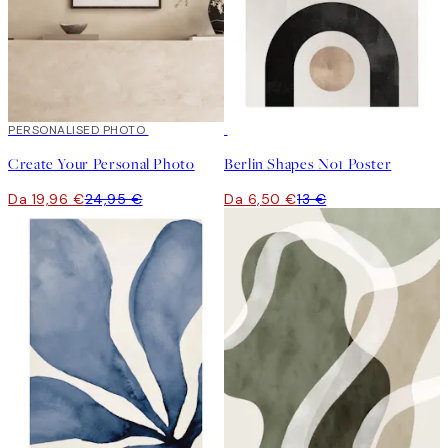
20%*
PERSONALISED PHOTO
Crea arte
50%*
Create Your Personal Photo
Berlin Shapes No1 Poster
Da 19,96 €
24,95 €
Da 6,50 €
13 €