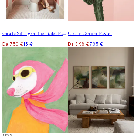
50%*
50%*
Giraffe Sitting on the Toilet Poster
Cactus Corner Poster
Da 7,50 €
15 €
Da 3,98 €
7,95 €
50%*
SS25
-40%