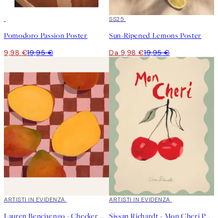
50%*
50%*
SS25
Pomodoro Passion Poster
Sun-Ripened Lemons Poster
9,98 €
19,95 €
Da 9,98 €
19,95 €
40%*
ARTISTI IN EVIDENZA
40%*
ARTISTI IN EVIDENZA
Lauren Bencivengo - Checker No. 2 Poster
Sissan Richardt - Mon Cheri Poster