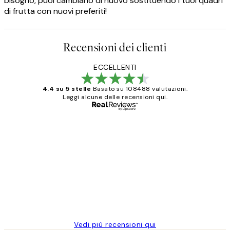
bisogno, puoi cambiarlo di nuovo sostituendo i tuoi quadri
di frutta con nuovi preferiti!
Recensioni dei clienti
ECCELLENTI
4.4 su 5 stelle
Basato su 108488 valutazioni.
Leggi alcune delle recensioni qui.
Acquirente verificato
recensioni
dei
PERFECT!!
clienti
26 mag
Alessandra G
Vedi più recensioni qui