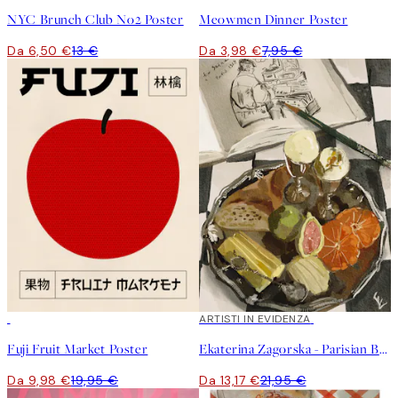
NYC Brunch Club No2 Poster
Meowmen Dinner Poster
Da 6,50 €
13 €
Da 3,98 €
7,95 €
50%*
40%*
ARTISTI IN EVIDENZA
Fuji Fruit Market Poster
Ekaterina Zagorska - Parisian Breakfast Poster
Da 9,98 €
19,95 €
Da 13,17 €
21,95 €