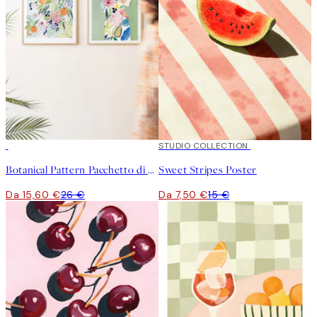
-40%
50%*
STUDIO COLLECTION
Botanical Pattern Pacchetto di Poster
Sweet Stripes Poster
Da 15,60 €
26 €
Da 7,50 €
15 €