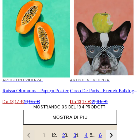
40%*
ARTISTI IN EVIDENZA
40%*
ARTISTI IN EVIDENZA
Raissa Oltmanns - Papaya Poster
Coco De Paris - French Bulldog with Apple Poster
Da 13,17 €
21,95 €
Da 13,17 €
21,95 €
MOSTRANDO 36 DEL 194 PRODOTTI
MOSTRA DI PIÙ
1
2
3
4
…
6