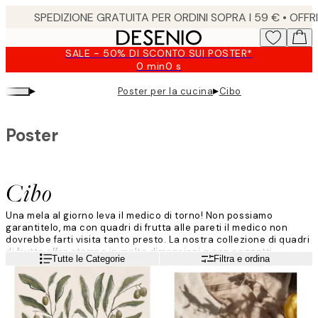
Skip
to
main
SALE - 50% DI SCONTO SUI POSTER*
content.
0 min
0 s
Valido
fino
▸
▸
Poster per la cucina
Cibo
a:
2026-
08-
Poster
09
Cibo
Una mela al giorno leva il medico di torno! Non possiamo
garantitelo, ma con quadri di frutta alle pareti il medico non
dovrebbe farti visita tanto presto. La nostra collezione di quadri
di frutta offre stampe in molte dimensioni e con soggetti
Leggi di più
Tutte le Categorie
Filtra e ordina
differenti, sia a colori sia in bianco e nero, in forma di
illustrazioni grafiche, schizzi e fotografie.