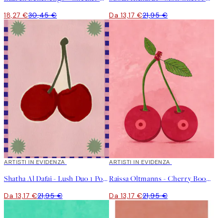
18,27 €
30,45 €
Da 13,17 €
21,95 €
40%*
ARTISTI IN EVIDENZA
40%*
ARTISTI IN EVIDENZA
Shatha Al Dafai - Lush Duo 1 Poster
Raissa Oltmanns - Cherry Boobs Poster
Da 13,17 €
21,95 €
Da 13,17 €
21,95 €