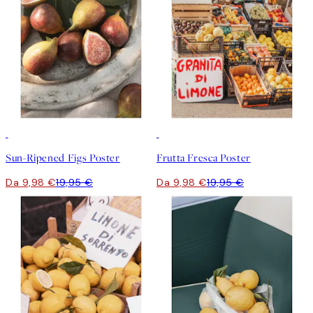
50%*
50%*
Sun-Ripened Figs Poster
Frutta Fresca Poster
Da 9,98 €
19,95 €
Da 9,98 €
19,95 €