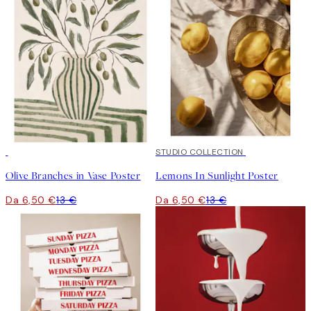
50%*
50%*
STUDIO COLLECTION
Olive Branches in Vase Poster
Lemons In Sunlight Poster
Da 6,50 €
13 €
Da 6,50 €
13 €