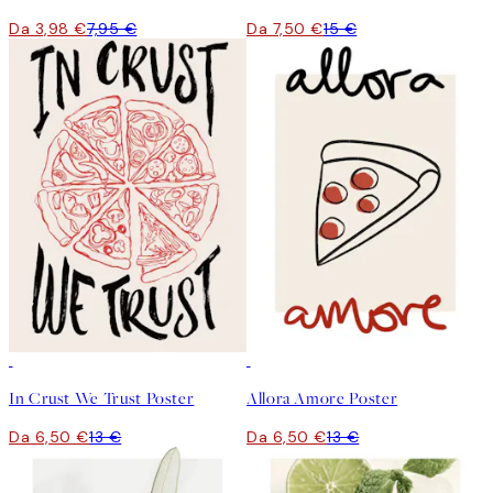
Da 3,98 €
7,95 €
Da 7,50 €
15 €
50%*
50%*
In Crust We Trust Poster
Allora Amore Poster
Da 6,50 €
13 €
Da 6,50 €
13 €