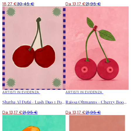
18,27 €
30,45 €
Da 13,17 €
21,95 €
40%*
ARTISTI IN EVIDENZA
40%*
ARTISTI IN EVIDENZA
Shatha Al Dafai - Lush Duo 1 Poster
Raissa Oltmanns - Cherry Boobs Poster
Da 13,17 €
21,95 €
Da 13,17 €
21,95 €