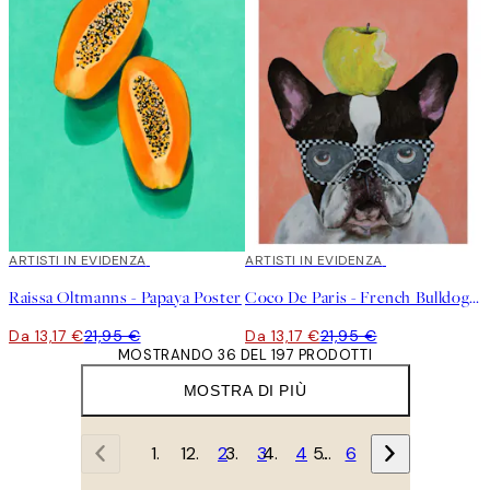
40%*
ARTISTI IN EVIDENZA
40%*
ARTISTI IN EVIDENZA
Raissa Oltmanns - Papaya Poster
Coco De Paris - French Bulldog with Apple Poster
Da 13,17 €
21,95 €
Da 13,17 €
21,95 €
MOSTRANDO 36 DEL 197 PRODOTTI
MOSTRA DI PIÙ
1
2
3
4
…
6