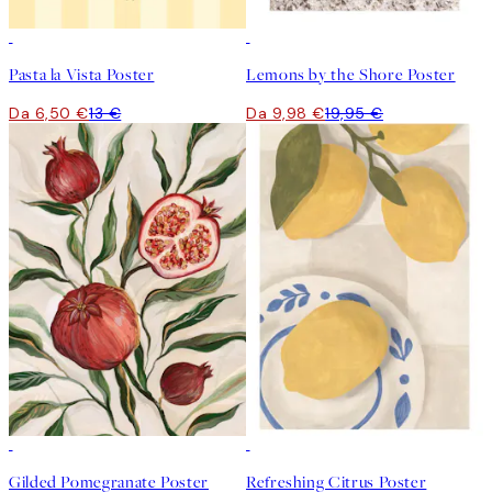
50%*
50%*
Pasta la Vista Poster
Lemons by the Shore Poster
Da 6,50 €
13 €
Da 9,98 €
19,95 €
50%*
50%*
Gilded Pomegranate Poster
Refreshing Citrus Poster