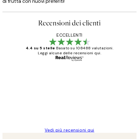
di frutta con nuovi preferiti!
Recensioni dei clienti
ECCELLENTI
4.4 su 5 stelle
Basato su 108488 valutazioni.
Leggi alcune delle recensioni qui.
Acquirente verificato
recensioni
dei
PERFECT!!
clienti
26 mag
Alessandra G
Vedi più recensioni qui