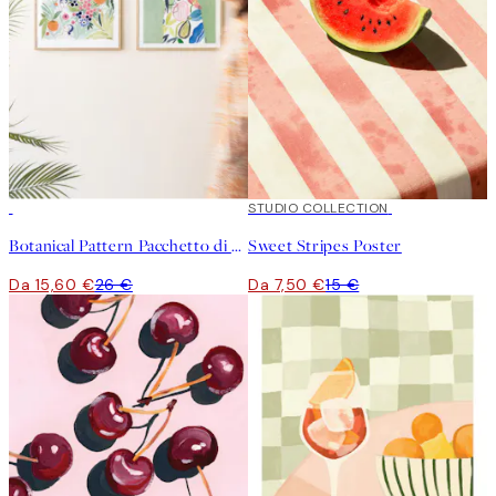
-40%
50%*
STUDIO COLLECTION
Botanical Pattern Pacchetto di Poster
Sweet Stripes Poster
Da 15,60 €
26 €
Da 7,50 €
15 €