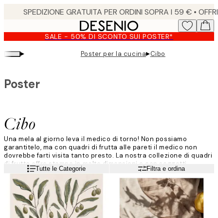
Skip
to
main
SALE - 50% DI SCONTO SUI POSTER*
content.
▸
▸
Poster per la cucina
Cibo
Poster
Cibo
Una mela al giorno leva il medico di torno! Non possiamo
garantitelo, ma con quadri di frutta alle pareti il medico non
dovrebbe farti visita tanto presto. La nostra collezione di quadri
di frutta offre stampe in molte dimensioni e con soggetti
Leggi di più
Tutte le Categorie
Filtra e ordina
differenti, sia a colori sia in bianco e nero, in forma di
illustrazioni grafiche, schizzi e fotografie.