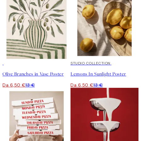
50%*
50%*
STUDIO COLLECTION
Olive Branches in Vase Poster
Lemons In Sunlight Poster
Da 6,50 €
13 €
Da 6,50 €
13 €