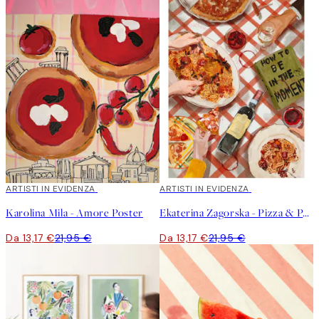
40%*
ARTISTI IN EVIDENZA
40%*
ARTISTI IN EVIDENZA
Karolina Mila - Amore Poster
Ekaterina Zagorska - Pizza & Pasta Party Poster
Da 13,17 €
21,95 €
Da 13,17 €
21,95 €