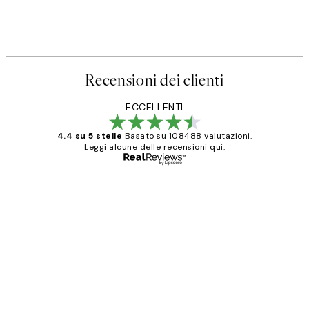
Recensioni dei clienti
ECCELLENTI
4.4 su 5 stelle
Basato su 108488 valutazioni.
Leggi alcune delle recensioni qui.
Acquirente verificato
recensioni
dei
PERFECT!!
clienti
26 mag
Alessandra G