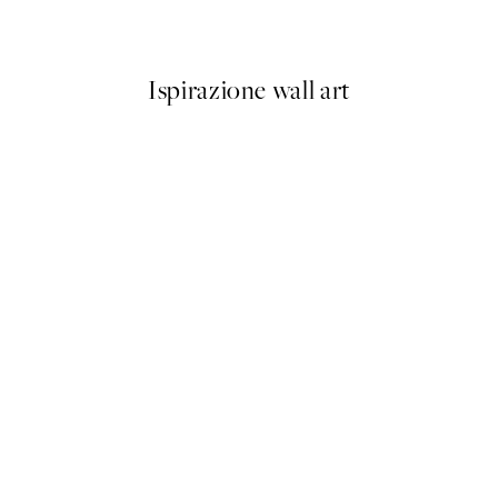
Da 6,50 €
13 €
Ispirazione wall art