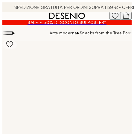
Skip
to
main
SALE - 50% DI SCONTO SUI POSTER*
content.
▸
▸
Arte moderna
Snacks from the Tree Poste
Product
images