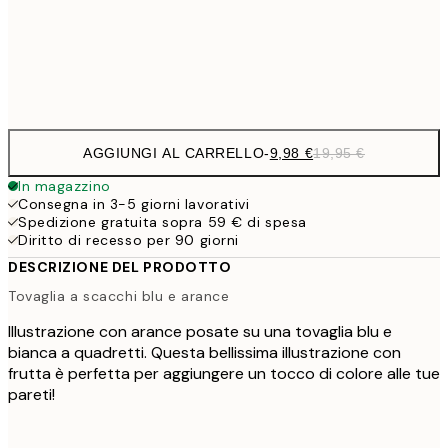
32,
Frame
options
AGGIUNGI AL CARRELLO
-
9,98 €
19,95 €
In magazzino
Consegna in 3-5 giorni lavorativi
Spedizione gratuita sopra 59 € di spesa
Diritto di recesso per 90 giorni
DESCRIZIONE DEL PRODOTTO
Tovaglia a scacchi blu e arance
Illustrazione con arance posate su una tovaglia blu e
bianca a quadretti. Questa bellissima illustrazione con
frutta è perfetta per aggiungere un tocco di colore alle tue
pareti!