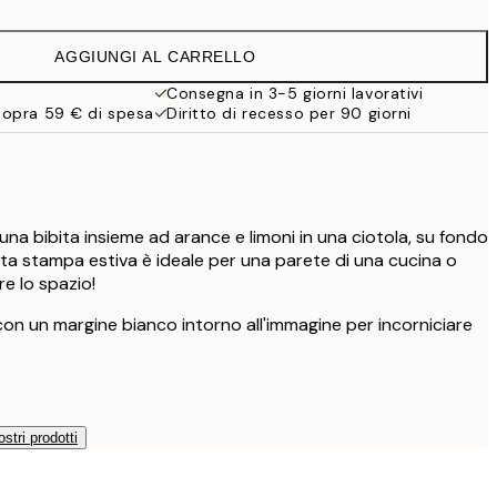
9,98 €
19,95 €
AGGIUNGI AL CARRELLO
13,73 €
27,45 €
Consegna in 3-5 giorni lavorativi
sopra 59 € di spesa
Diritto di recesso per 90 giorni
16,23 €
32,45 €
i una bibita insieme ad arance e limoni in una ciotola, su fondo
ta stampa estiva è ideale per una parete di una cucina o
re lo spazio!
con un margine bianco intorno all'immagine per incorniciare
ostri prodotti