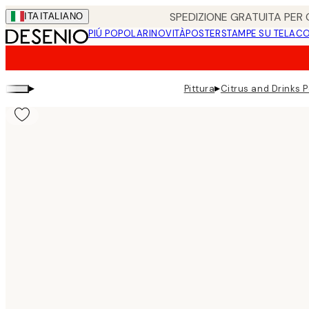
Skip
SPEDIZIONE GRATUITA PER O
ITA
ITALIANO
to
PIÚ POPOLARI
NOVITÀ
POSTER
STAMPE SU TELA
CO
main
content.
▸
▸
Pittura
Citrus and Drinks 