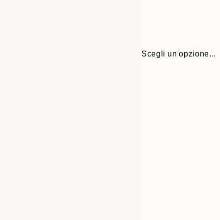
Scegli un'opzione...
Frame
21x30 cm
options