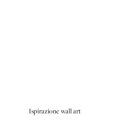
50%*
Sunny Lemons Poster
Da 6,50 €
13 €
Ispirazione wall art