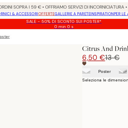
RDINI SOPRA I 59 € • OFFRIAMO SERVIZI DI INCORNICIATURA 
RNICI & ACCESSORI
OFFERTE
GALLERIE A PARETE
INSPIRATION
PER LE
SALE - 50% DI SCONTO SUI POSTER*
0 min
0 s
Valido
fino
Poster
a:
2026-
Citrus And Drin
08-
09
6,50 €
13 €
Poster
Seleziona le dimension