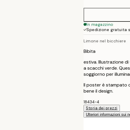
30x40 cm
40x50 cm
In magazzino
Spedizione gratuita 
50x70 cm
Limone nel bicchiere
Bibita
estiva. Illustrazione d
a scacchi verde. Ques
soggiorno per illumina
Il poster è stampato 
bene il design.
18434-4
Storia dei prezzi
Ulteriori informazioni sui n