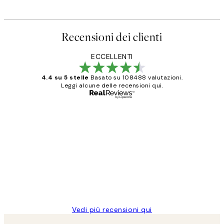
Recensioni dei clienti
ECCELLENTI
4.4 su 5 stelle
Basato su 108488 valutazioni.
Leggi alcune delle recensioni qui.
Acquirente verificato
recensioni
dei
PERFECT!!
clienti
26 mag
Alessandra G
Vedi più recensioni qui