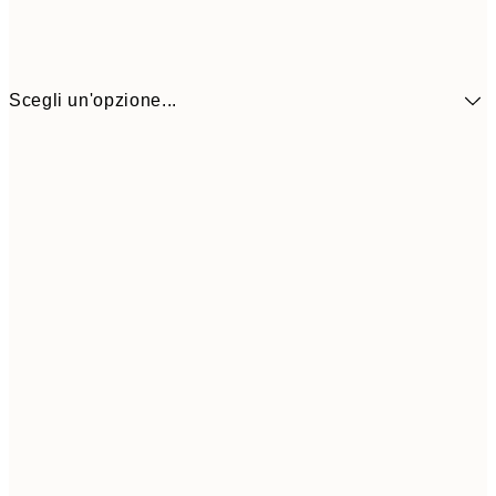
Scegli un'opzione...
5,
30x40 cm
19,