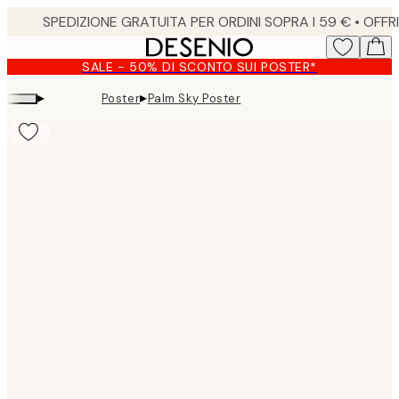
Skip
to
main
SALE - 50% DI SCONTO SUI POSTER*
content.
▸
▸
Poster
Palm Sky Poster
Product
images