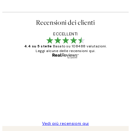
Recensioni dei clienti
ECCELLENTI
4.4 su 5 stelle
Basato su 108488 valutazioni.
Leggi alcune delle recensioni qui.
Acquirente verificato
recensioni
dei
PERFECT!!
clienti
26 mag
Alessandra G
Vedi più recensioni qui