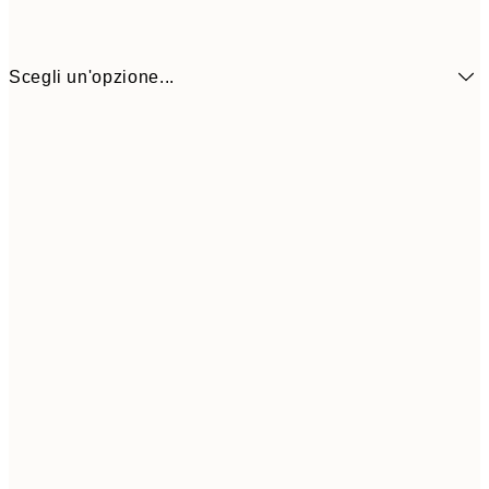
Scegli un'opzione...
11,4
50x70 cm