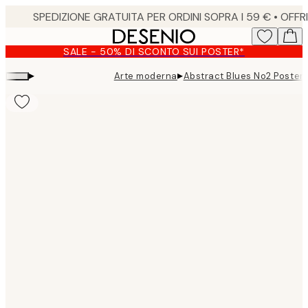
Skip
to
main
SALE - 50% DI SCONTO SUI POSTER*
content.
▸
▸
Arte moderna
Abstract Blues No2 Poster
Product
images