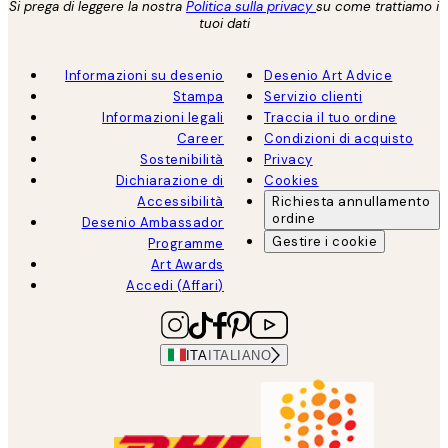
Si prega di leggere la nostra
Politica sulla privacy
su come trattiamo i
tuoi dati
Informazioni su desenio
Desenio Art Advice
Stampa
Servizio clienti
Informazioni legali
Traccia il tuo ordine
Career
Condizioni di acquisto
Sostenibilità
Privacy
Dichiarazione di
Cookies
Accessibilità
Richiesta annullamento
ordine
Desenio Ambassador
Gestire i cookie
Programme
Art Awards
Accedi (Affari)
ITA
ITALIANO