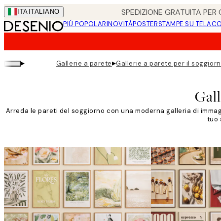
Skip
SPEDIZIONE GRATUITA PER O
ITA
ITALIANO
to
PIÚ POPOLARI
NOVITÀ
POSTER
STAMPE SU TELA
CO
main
content.
▸
▸
Gallerie a parete
Gallerie a parete per il soggior
Gall
Arreda le pareti del soggiorno con una moderna galleria di immagin
tuo 