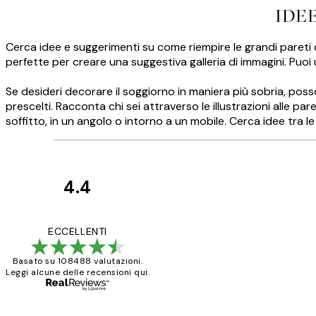
IDE
Cerca idee e suggerimenti su come riempire le grandi pareti 
perfette per creare una suggestiva galleria di immagini. Puoi 
Se desideri decorare il soggiorno in maniera più sobria, poss
prescelti. Racconta chi sei attraverso le illustrazioni alle par
soffitto, in un angolo o intorno a un mobile. Cerca idee tra 
4.4
recensioni
dei
PERFECT!!
ECCELLENTI
clienti
Basato su 108488 valutazioni.
Leggi alcune delle recensioni qui.
26 mag
Alessandra G