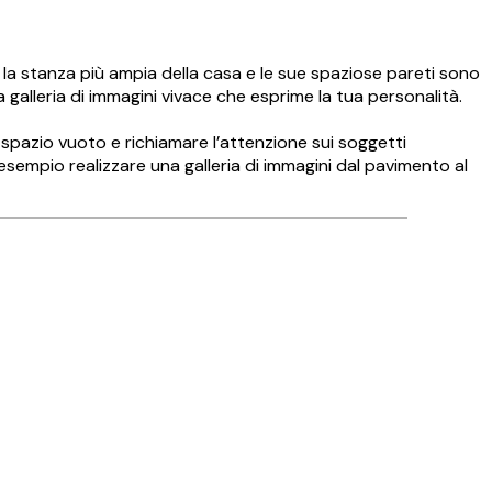
 la stanza più ampia della casa e le sue spaziose pareti sono
 galleria di immagini vivace che esprime la tua personalità.
 spazio vuoto e richiamare l’attenzione sui soggetti
er esempio realizzare una galleria di immagini dal pavimento al
Acquirente verificato
👏🏻👏🏻👏🏻
14 mag
Arianna C