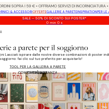
RDINI SOPRA I 59 € • OFFRIAMO SERVIZI DI INCORNICIATURA 
RNICI & ACCESSORI
OFFERTE
GALLERIE A PARETE
INSPIRATION
PER LE
SALE - 50% DI SCONTO SUI POSTER*
0 min
0 s
Valido
fino
no
a:
2026-
08-
erie a parete per il soggiorno
09
i Lasciati ispirare dalle nostre diverse combinazioni di poster indic
soggiorno: fai clic sul tuo preferito per acquistarlo!
TOOL PER LA GALLERIA A PARETE
COMPRA PER STANZA
CATEGORIE
Titolo