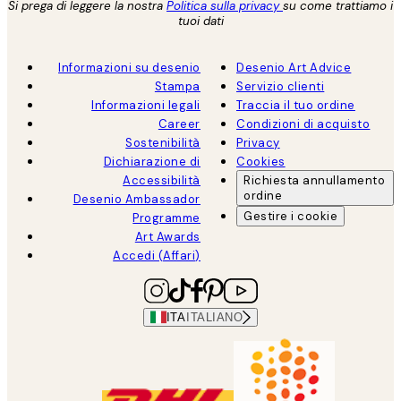
Si prega di leggere la nostra
Politica sulla privacy
su come trattiamo i
tuoi dati
Informazioni su desenio
Desenio Art Advice
Stampa
Servizio clienti
Informazioni legali
Traccia il tuo ordine
Career
Condizioni di acquisto
Sostenibilità
Privacy
Dichiarazione di
Cookies
Accessibilità
Richiesta annullamento
ordine
Desenio Ambassador
Gestire i cookie
Programme
Art Awards
Accedi (Affari)
ITA
ITALIANO