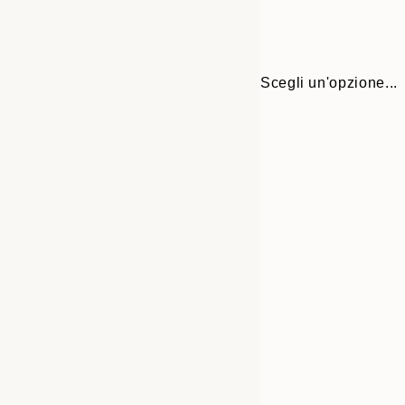
Scegli un'opzione...
Frame
21x30 cm
options
30x40 cm