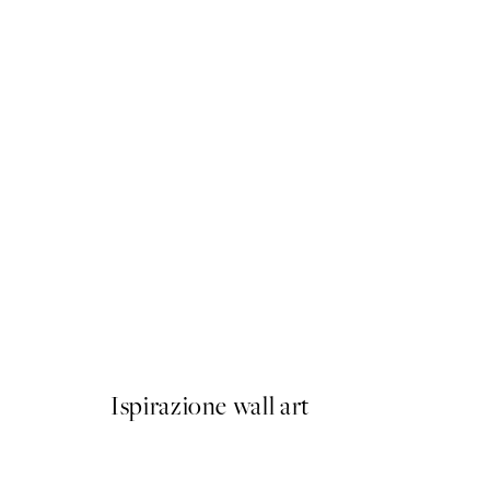
50%*
Soft Rustic Florals No2 Pos
Da 7,50 €
15 €
Ispirazione wall art