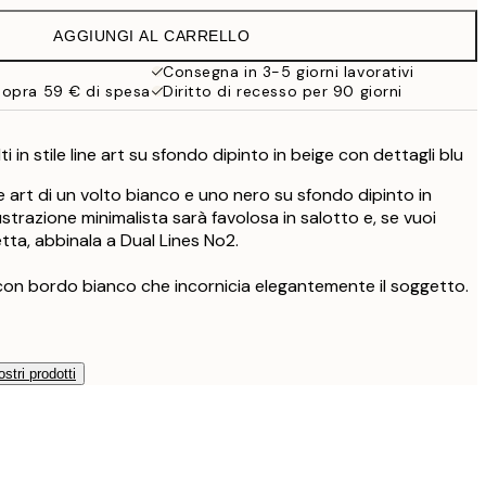
21,95 €
AGGIUNGI AL CARRELLO
19 €
38 €
Consegna in 3-5 giorni lavorativi
sopra 59 € di spesa
Diritto di recesso per 90 giorni
lti in stile line art su sfondo dipinto in beige con dettagli blu
line art di un volto bianco e uno nero su sfondo dipinto in
ustrazione minimalista sarà favolosa in salotto e, se vuoi
tta, abbinala a Dual Lines No2.
con bordo bianco che incornicia elegantemente il soggetto.
ostri prodotti