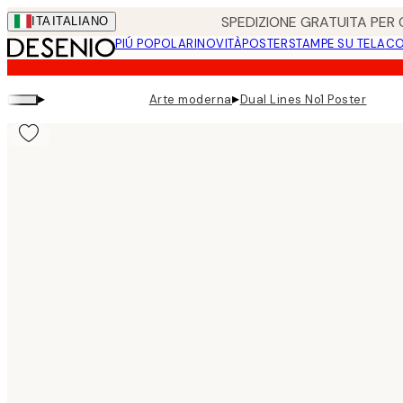
Skip
SPEDIZIONE GRATUITA PER O
ITA
ITALIANO
to
PIÚ POPOLARI
NOVITÀ
POSTER
STAMPE SU TELA
CO
main
content.
▸
▸
Arte moderna
Dual Lines No1 Poster