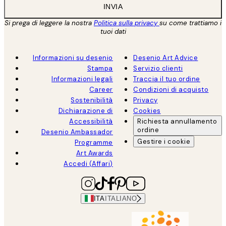
INVIA
Si prega di leggere la nostra
Politica sulla privacy
su come trattiamo i
tuoi dati
Informazioni su desenio
Desenio Art Advice
Stampa
Servizio clienti
Informazioni legali
Traccia il tuo ordine
Career
Condizioni di acquisto
Sostenibilità
Privacy
Dichiarazione di
Cookies
Accessibilità
Richiesta annullamento
ordine
Desenio Ambassador
Gestire i cookie
Programme
Art Awards
Accedi (Affari)
ITA
ITALIANO