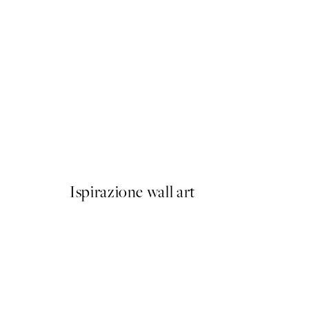
-70%
Outlet
Moon Phases Poster
Da 6,58 €
21,95 €
Ispirazione wall art