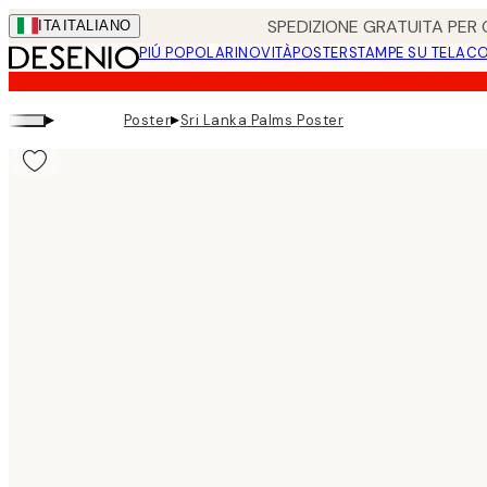
Skip
SPEDIZIONE GRATUITA PER O
ITA
ITALIANO
to
PIÚ POPOLARI
NOVITÀ
POSTER
STAMPE SU TELA
CO
main
content.
▸
▸
Poster
Sri Lanka Palms Poster