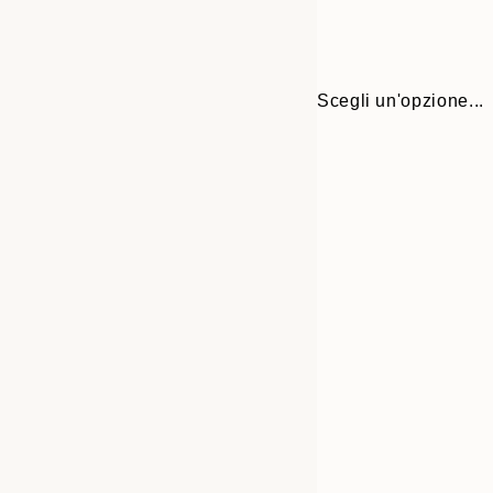
Scegli un'opzione...
Frame
30x40 cm
options
50x70 cm