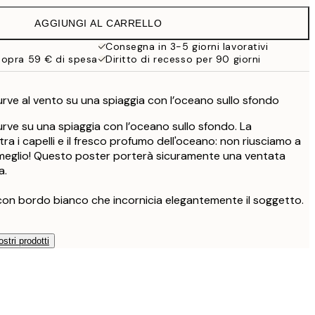
32,45 €
AGGIUNGI AL CARRELLO
Consegna in 3-5 giorni lavorativi
sopra 59 € di spesa
Diritto di recesso per 90 giorni
urve al vento su una spiaggia con l’oceano sullo sfondo
urve su una spiaggia con l’oceano sullo sfondo. La
ra i capelli e il fresco profumo dell'oceano: non riusciamo a
 meglio! Questo poster porterà sicuramente una ventata
a.
con bordo bianco che incornicia elegantemente il soggetto.
ostri prodotti