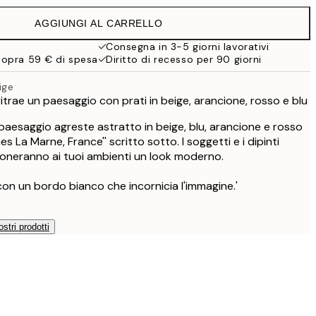
AGGIUNGI AL CARRELLO
Consegna in 3-5 giorni lavorativi
sopra 59 € di spesa
Diritto di recesso per 90 giorni
ige
itrae un paesaggio con prati in beige, arancione, rosso e blu
 paesaggio agreste astratto in beige, blu, arancione e rosso
nes La Marne, France'' scritto sotto. I soggetti e i dipinti
 doneranno ai tuoi ambienti un look moderno.
con un bordo bianco che incornicia l'immagine.'
ostri prodotti