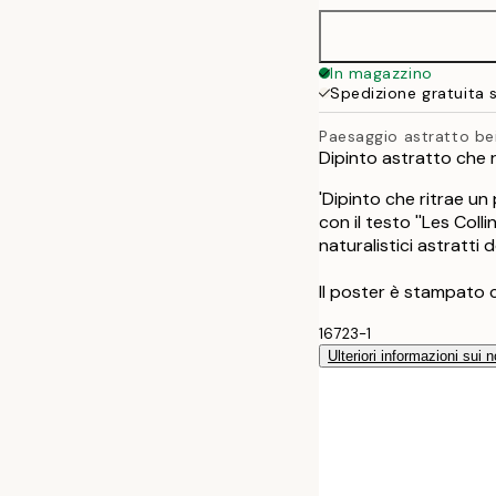
In magazzino
Spedizione gratuita 
Paesaggio astratto be
Dipinto astratto che r
'Dipinto che ritrae un
con il testo ''Les Colli
naturalistici astratti
Il poster è stampato 
16723-1
Ulteriori informazioni sui n