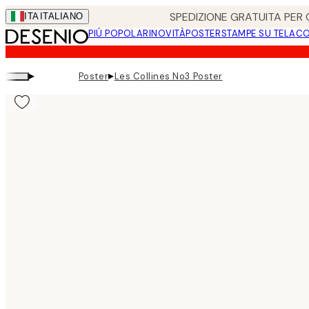
Skip
SPEDIZIONE GRATUITA PER O
ITA
ITALIANO
to
PIÚ POPOLARI
NOVITÀ
POSTER
STAMPE SU TELA
CO
main
content.
▸
▸
Poster
Les Collines No3 Poster