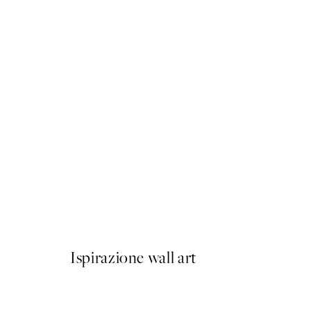
50%*
Paris Voyage Poster
Da 6,50 €
13 €
Ispirazione wall art