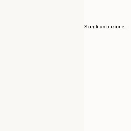
Scegli un'opzione...
Frame
70x100 cm
options