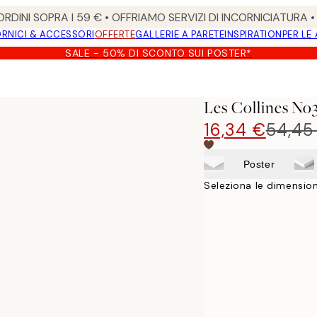
RDINI SOPRA I 59 € • OFFRIAMO SERVIZI DI INCORNICIATURA 
RNICI & ACCESSORI
OFFERTE
GALLERIE A PARETE
INSPIRATION
PER LE
SALE - 50% DI SCONTO SUI POSTER*
Les Collines No
16,34 €
54,45
Poster
Seleziona le dimension