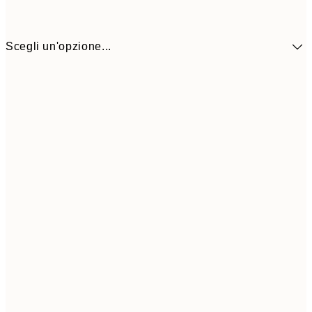
Scegli un'opzione...
6,
30x40 cm
21,