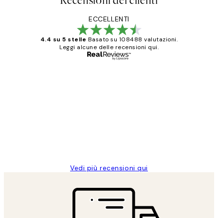
Recensioni dei clienti
ECCELLENTI
4.4 su 5 stelle
Basato su 108488 valutazioni.
Leggi alcune delle recensioni qui.
Acquirente verificato
recensioni
dei
PERFECT!!
clienti
26 mag
Alessandra G
Vedi più recensioni qui