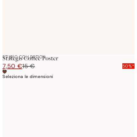
STUDIO COLLECTION
St.Regis Coffee Poster
7,50 €
15 €
50%*
Seleziona le dimensioni