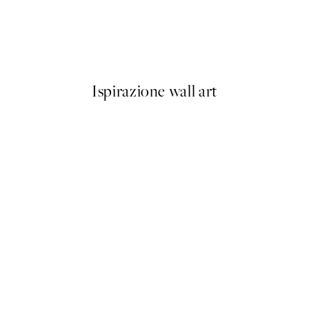
50%*
 Poster
Breakfast at Tiffany's Poster
Da 8,23 €
16,45 €
Ispirazione wall art