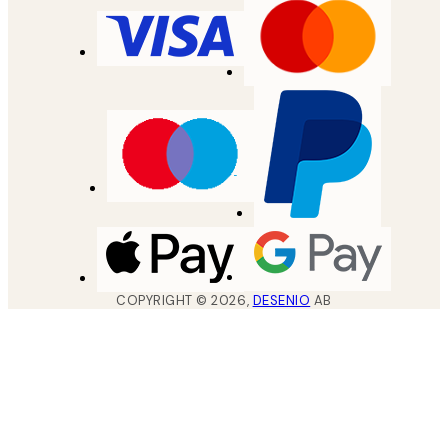
COPYRIGHT ©
2026
,
DESENIO
AB