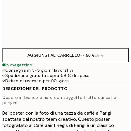
1
50x70 cm
Frame
options
AGGIUNGI AL CARRELLO
-
7,50 €
15 €
In magazzino
Consegna in 3-5 giorni lavorativi
Spedizione gratuita sopra 59 € di spesa
Diritto di recesso per 90 giorni
DESCRIZIONE DEL PRODOTTO
Quadro in bianco e nero con soggetto tratto dai caffè
parigini
Bel poster con la foto di una tazza da caffè a Parigi
scattata dal nostro team creativo. Questo poster
fotografato al Café Saint Regis di Parigi è un classico