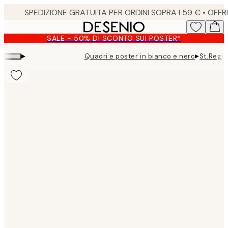
Skip
to
main
SALE - 50% DI SCONTO SUI POSTER*
content.
▸
▸
Quadri e poster in bianco e nero
St.Regis
Product
images