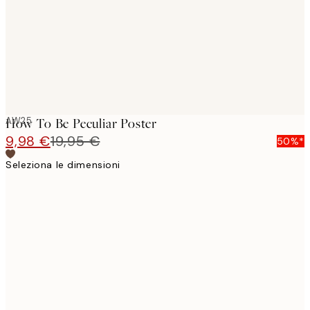
images
AW25
How To Be Peculiar Poster
9,98 €
19,95 €
50%*
Seleziona le dimensioni