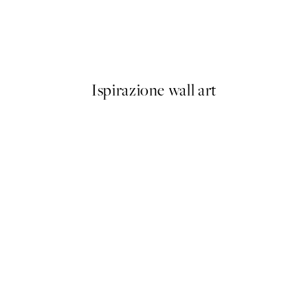
NOVITÀ
Earth Toned Texture Poster
Da 13 €
Ispirazione wall art