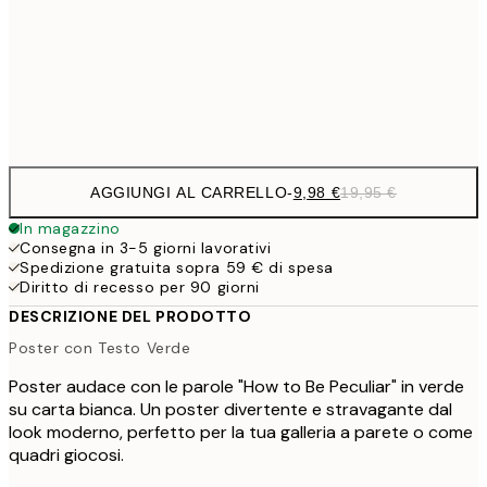
16,2
50x70 cm
32,
Frame
options
AGGIUNGI AL CARRELLO
-
9,98 €
19,95 €
In magazzino
Consegna in 3-5 giorni lavorativi
Spedizione gratuita sopra 59 € di spesa
Diritto di recesso per 90 giorni
DESCRIZIONE DEL PRODOTTO
Poster con Testo Verde
Poster audace con le parole "How to Be Peculiar" in verde
su carta bianca. Un poster divertente e stravagante dal
look moderno, perfetto per la tua galleria a parete o come
quadri giocosi.