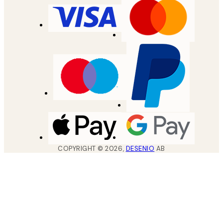
COPYRIGHT ©
2026
,
DESENIO
AB