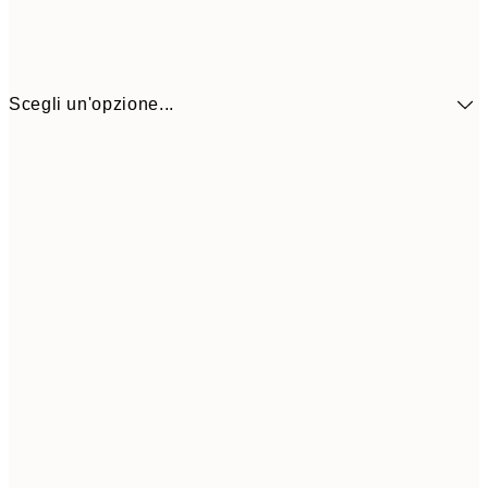
Scegli un'opzione...
5,
30x40 cm
19,