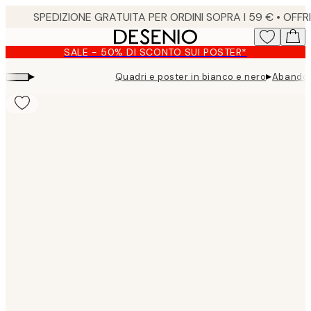
Skip
to
main
SALE - 50% DI SCONTO SUI POSTER*
content.
▸
▸
Quadri e poster in bianco e nero
Abandon
Product
images