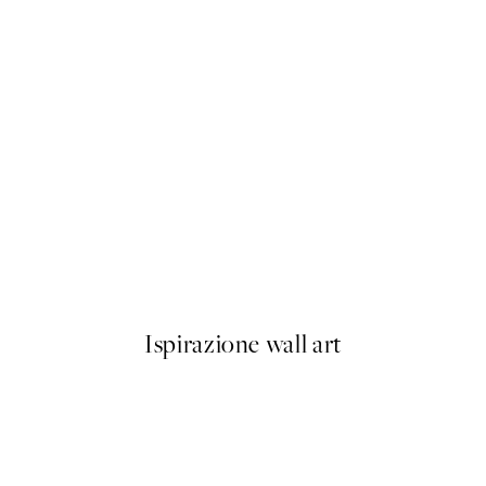
50%*
Play Bold Poster
Da 9,98 €
19,95 €
Ispirazione wall art