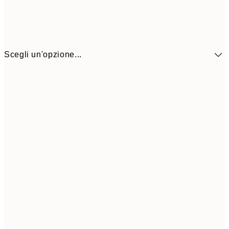
Scegli un'opzione...
5,
30x40 cm
19,