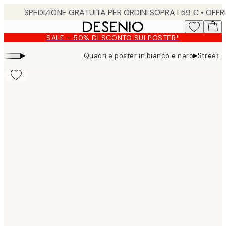
Skip
to
main
SALE - 50% DI SCONTO SUI POSTER*
content.
▸
▸
Quadri e poster in bianco e nero
Street o
Product
images