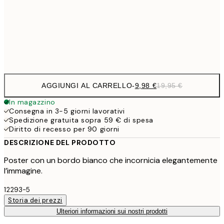
16,2
50x70 cm
32,
Frame
options
AGGIUNGI AL CARRELLO
-
9,98 €
19,95 €
In magazzino
Consegna in 3-5 giorni lavorativi
Spedizione gratuita sopra 59 € di spesa
Diritto di recesso per 90 giorni
DESCRIZIONE DEL PRODOTTO
Poster con un bordo bianco che incornicia elegantemente
l’immagine.
12293-5
Storia dei prezzi
Ulteriori informazioni sui nostri prodotti