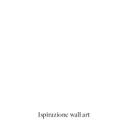
50%*
Espresso Brew Poster
Da 6,50 €
13 €
Ispirazione wall art