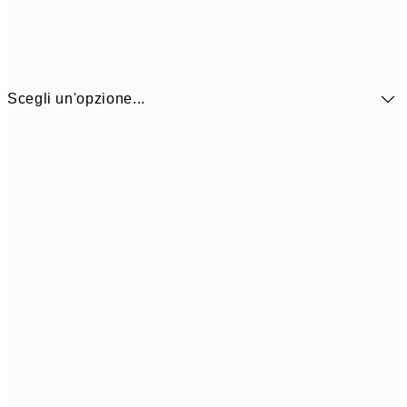
Scegli un'opzione...
9,
30x40 cm
19,