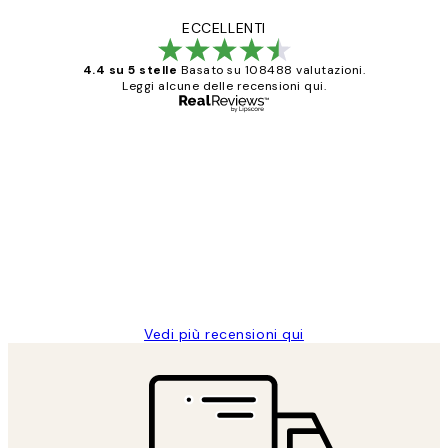
ECCELLENTI
4.4 su 5 stelle
Basato su 108488 valutazioni.
Leggi alcune delle recensioni qui.
Acquirente verificato
recensioni
dei
PERFECT!!
clienti
26 mag
Alessandra G
Vedi più recensioni qui