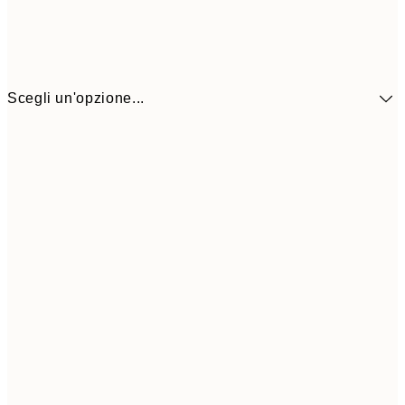
Scegli un'opzione...
10,9
30x40 cm
21,