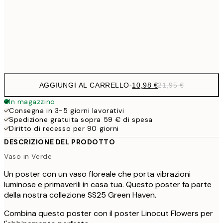
1
50x70 cm
Frame
options
AGGIUNGI AL CARRELLO
-
10,98 €
21,95 €
In magazzino
Consegna in 3-5 giorni lavorativi
Spedizione gratuita sopra 59 € di spesa
Diritto di recesso per 90 giorni
DESCRIZIONE DEL PRODOTTO
Vaso in Verde
Un poster con un vaso floreale che porta vibrazioni
luminose e primaverili in casa tua. Questo poster fa parte
della nostra collezione SS25 Green Haven.
Combina questo poster con il poster Linocut Flowers per