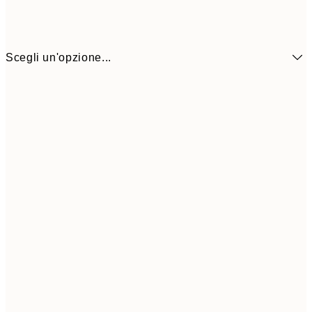
Scegli un'opzione...
15,2
50x50 cm
30,