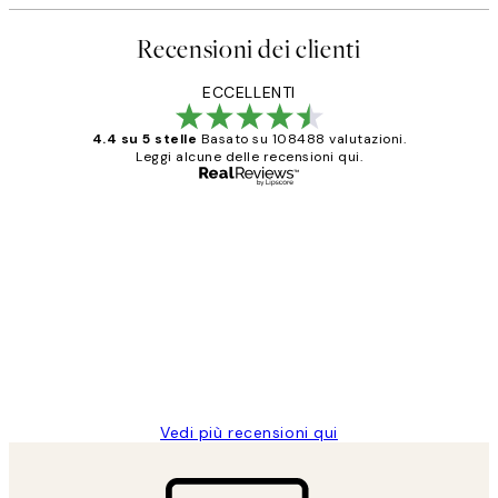
Recensioni dei clienti
ECCELLENTI
4.4 su 5 stelle
Basato su 108488 valutazioni.
Leggi alcune delle recensioni qui.
Acquirente verificato
recensioni
dei
PERFECT!!
clienti
26 mag
Alessandra G
Vedi più recensioni qui