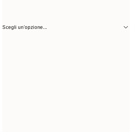
Scegli un'opzione...
3,
13x18 cm
7,
6,