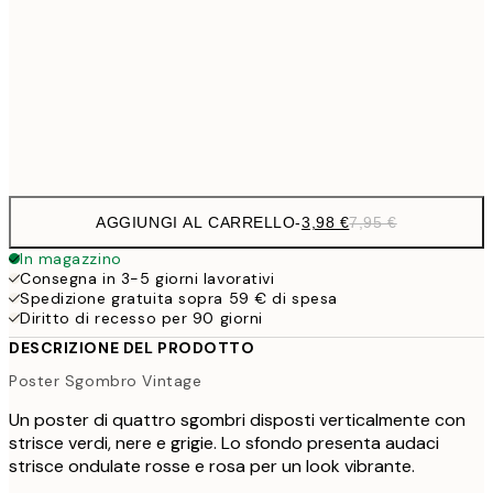
21x30 cm
9,
30x40 cm
19,
Frame
options
AGGIUNGI AL CARRELLO
-
3,98 €
7,95 €
In magazzino
Consegna in 3-5 giorni lavorativi
Spedizione gratuita sopra 59 € di spesa
Diritto di recesso per 90 giorni
DESCRIZIONE DEL PRODOTTO
Poster Sgombro Vintage
Un poster di quattro sgombri disposti verticalmente con
strisce verdi, nere e grigie. Lo sfondo presenta audaci
strisce ondulate rosse e rosa per un look vibrante.