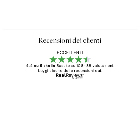
Recensioni dei clienti
ECCELLENTI
4.4 su 5 stelle
Basato su 108488 valutazioni.
Leggi alcune delle recensioni qui.
Acquirente verificato
recensioni
dei
PERFECT!!
clienti
26 mag
Alessandra G