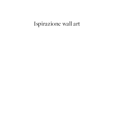
Da 3,98 €
7,95 €
Ispirazione wall art