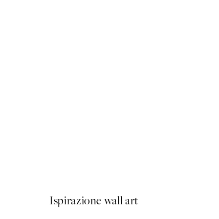
50%*
Vintage Seashells Poster
Da 6,50 €
13 €
Ispirazione wall art