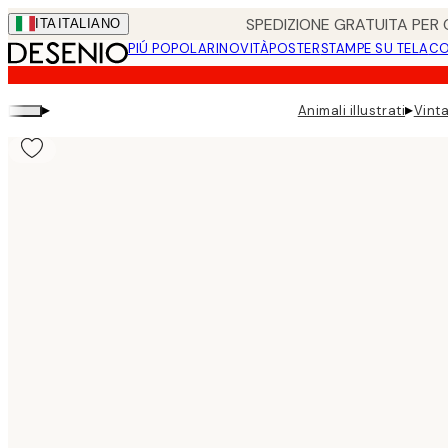
Skip
SPEDIZIONE GRATUITA PER O
ITA
ITALIANO
to
PIÚ POPOLARI
NOVITÀ
POSTER
STAMPE SU TELA
CO
main
content.
▸
▸
Animali illustrati
Vinta