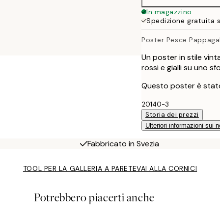
30x40 cm
In magazzino
Spedizione gratuita 
Poster Pesce Pappagal
Un poster in stile vin
rossi e gialli su uno s
Questo poster è stato
20140-3
Storia dei prezzi
Ulteriori informazioni sui n
Fabbricato in Svezia
TOOL PER LA GALLERIA A PARETE
VAI ALLA CORNICI
Potrebbero piacerti anche