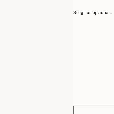
Scegli un'opzione...
Frame
13x18 cm
options
21x30 cm