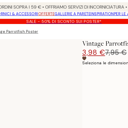
RDINI SOPRA I 59 € • OFFRIAMO SERVIZI DI INCORNICIATURA 
RNICI & ACCESSORI
OFFERTE
GALLERIE A PARETE
INSPIRATION
PER LE
SALE - 50% DI SCONTO SUI POSTER*
ge Parrotfish Poster
Vintage Parrotfi
3,98 €
7,95 €
Seleziona le dimension