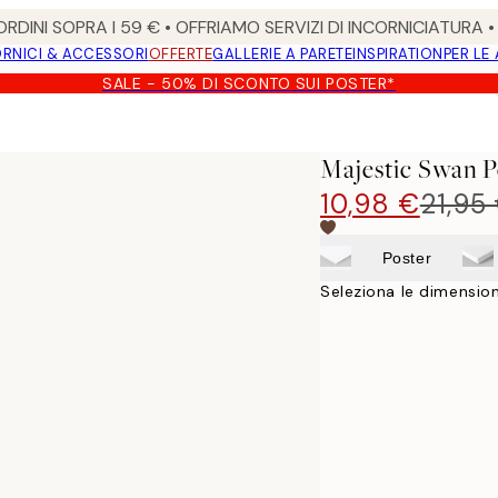
RDINI SOPRA I 59 € • OFFRIAMO SERVIZI DI INCORNICIATURA 
RNICI & ACCESSORI
OFFERTE
GALLERIE A PARETE
INSPIRATION
PER LE
SALE - 50% DI SCONTO SUI POSTER*
Majestic Swan P
10,98 €
21,95
Poster
Seleziona le dimension