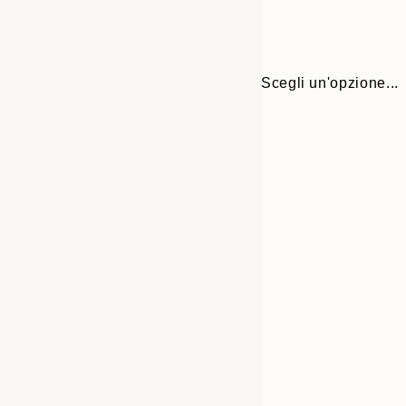
Scegli un'opzione...
Frame
30x40 cm
options
50x70 cm