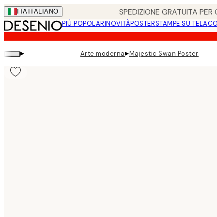
Skip
SPEDIZIONE GRATUITA PER O
ITA
ITALIANO
to
PIÚ POPOLARI
NOVITÀ
POSTER
STAMPE SU TELA
CO
main
content.
▸
▸
Arte moderna
Majestic Swan Poster