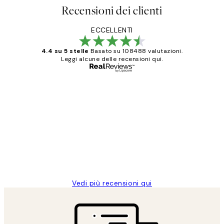
Recensioni dei clienti
ECCELLENTI
4.4 su 5 stelle
Basato su 108488 valutazioni.
Leggi alcune delle recensioni qui.
Acquirente verificato
recensioni
dei
PERFECT!!
clienti
26 mag
Alessandra G
Vedi più recensioni qui