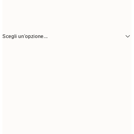
Scegli un'opzione...
6,
21x30 cm