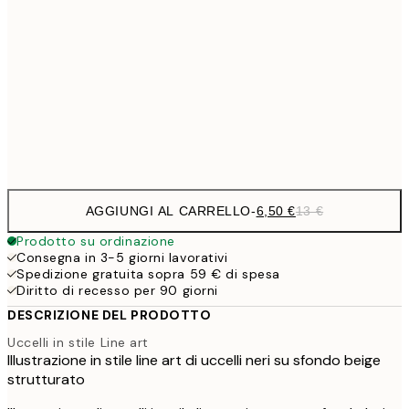
9,
30x40 cm
19,
16,2
50x70 cm
32,
Frame
options
AGGIUNGI AL CARRELLO
-
6,50 €
13 €
Prodotto su ordinazione
Consegna in 3-5 giorni lavorativi
Spedizione gratuita sopra 59 € di spesa
Diritto di recesso per 90 giorni
DESCRIZIONE DEL PRODOTTO
Uccelli in stile Line art
Illustrazione in stile line art di uccelli neri su sfondo beige
strutturato