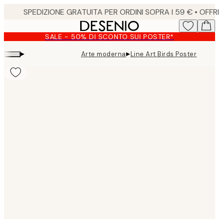
Skip
to
main
SALE - 50% DI SCONTO SUI POSTER*
content.
▸
▸
Arte moderna
Line Art Birds Poster
Product
images