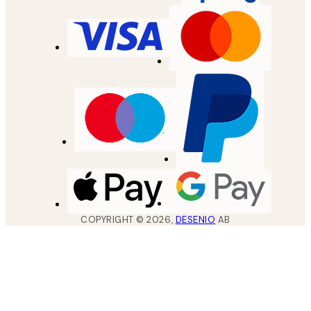
COPYRIGHT ©
2026
,
DESENIO
AB