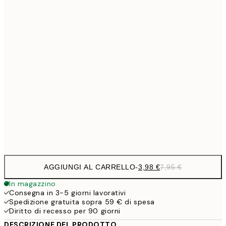
6,
21x30 cm
9,
30x40 cm
19,
16,2
50x70 cm
32,
59,5
100x150 cm
1
Frame
options
AGGIUNGI AL CARRELLO
-
3,98 €
7,95 €
In magazzino
Consegna in 3-5 giorni lavorativi
Spedizione gratuita sopra 59 € di spesa
Diritto di recesso per 90 giorni
DESCRIZIONE DEL PRODOTTO