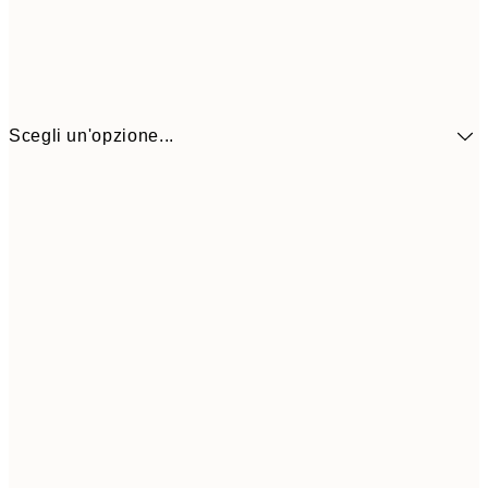
Scegli un'opzione...
3,
13x18 cm
7,