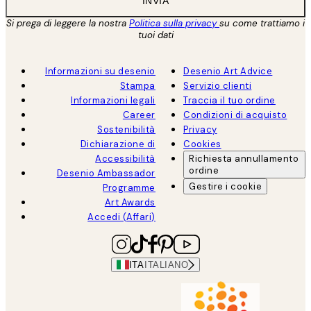
INVIA
Si prega di leggere la nostra
Politica sulla privacy
su come trattiamo i
tuoi dati
Informazioni su desenio
Desenio Art Advice
Stampa
Servizio clienti
Informazioni legali
Traccia il tuo ordine
Career
Condizioni di acquisto
Sostenibilità
Privacy
Dichiarazione di
Cookies
Accessibilità
Richiesta annullamento
ordine
Desenio Ambassador
Gestire i cookie
Programme
Art Awards
Accedi (Affari)
ITA
ITALIANO