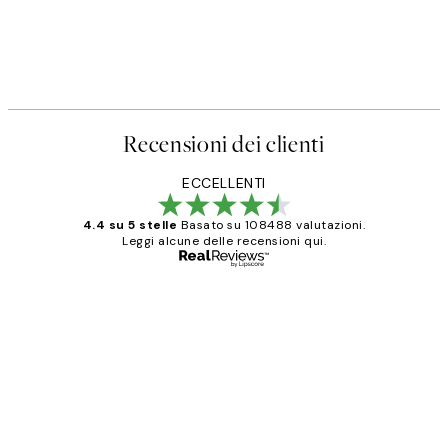
Recensioni dei clienti
ECCELLENTI
4.4 su 5 stelle
Basato su 108488 valutazioni.
Leggi alcune delle recensioni qui.
Acquirente verificato
recensioni
dei
PERFECT!!
clienti
26 mag
Alessandra G