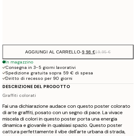
16,2
50x70 cm
32,
Frame
options
AGGIUNGI AL CARRELLO
-
9,98 €
19,95 €
In magazzino
Consegna in 3-5 giorni lavorativi
Spedizione gratuita sopra 59 € di spesa
Diritto di recesso per 90 giorni
DESCRIZIONE DEL PRODOTTO
Graffiti colorati
Fai una dichiarazione audace con questo poster colorato
di arte graffiti, posato con un segno di pace. La vivace
miscela di colori in questo poster porta una energia
dinamica e giovanile in qualsiasi spazio. Questo poster
cattura perfettamente il vibe dell'arte urbana di strada,