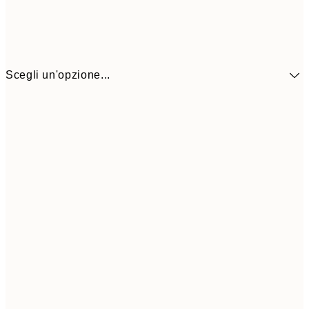
Scegli un'opzione...
9,
30x40 cm
19,