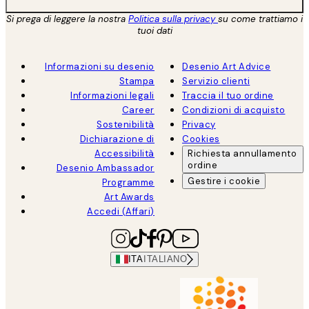
Si prega di leggere la nostra
Politica sulla privacy
su come trattiamo i
tuoi dati
Informazioni su desenio
Desenio Art Advice
Stampa
Servizio clienti
Informazioni legali
Traccia il tuo ordine
Career
Condizioni di acquisto
Sostenibilità
Privacy
Dichiarazione di
Cookies
Accessibilità
Richiesta annullamento
ordine
Desenio Ambassador
Gestire i cookie
Programme
Art Awards
Accedi (Affari)
ITA
ITALIANO