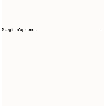
Scegli un'opzione...
13x18 cm
7,