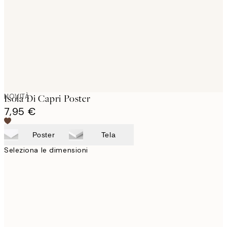
images
NOVITÀ
Isola Di Capri Poster
7,95 €
Poster
Tela
Seleziona le dimensioni