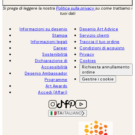
Si prega di leggere la nostra
Politica sulla privacy
su come trattiamo i
tuoi dati
Informazioni su desenio
Desenio Art Advice
Stampa
Servizio clienti
Informazioni legali
Traccia il tuo ordine
Career
Condizioni di acquisto
Sostenibilità
Privacy
Dichiarazione di
Cookies
Accessibilità
Richiesta annullamento
ordine
Desenio Ambassador
Gestire i cookie
Programme
Art Awards
Accedi (Affari)
ITA
ITALIANO