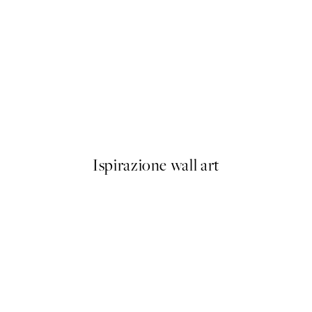
NOVITÀ
Coastal Stories Poster
Da 7,95 €
Ispirazione wall art