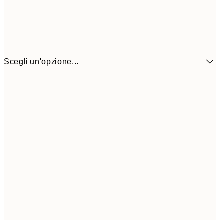
Scegli un'opzione...
13x18 cm
7,