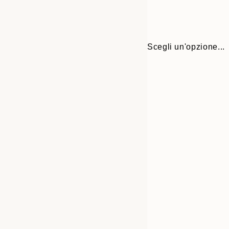
Scegli un'opzione...
Frame
30x40 cm
options
50x70 cm