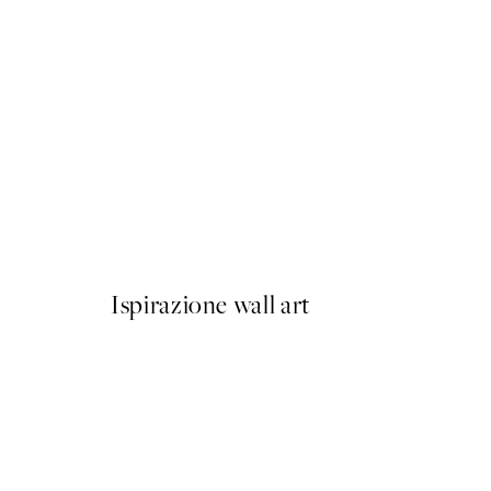
NOVITÀ
Flightmode Poster
Da 15 €
Ispirazione wall art