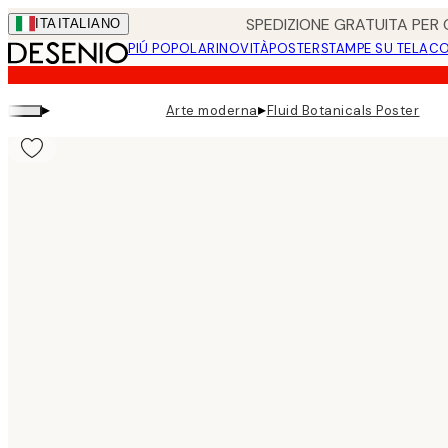
Skip
SPEDIZIONE GRATUITA PER O
ITA
ITALIANO
to
PIÚ POPOLARI
NOVITÀ
POSTER
STAMPE SU TELA
CO
main
content.
▸
▸
Arte moderna
Fluid Botanicals Poster