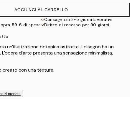
32,45 €
AGGIUNGI AL CARRELLO
Consegna in 3-5 giorni lavorativi
sopra 59 € di spesa
Diritto di recesso per 90 giorni
atta
a un'illustrazione botanica astratta. Il disegno ha un
. L'opera d'arte presenta una sensazione minimalista,
o creato con una texture.
ostri prodotti