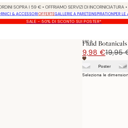
RDINI SOPRA I 59 € • OFFRIAMO SERVIZI DI INCORNICIATURA 
RNICI & ACCESSORI
OFFERTE
GALLERIE A PARETE
INSPIRATION
PER LE
SALE - 50% DI SCONTO SUI POSTER*
SS24
Fluid Botanicals
9,98 €
19,95 
Poster
Seleziona le dimension