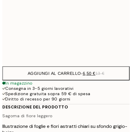
9,
30x40 cm
19,
16,2
50x70 cm
32,
Frame
options
AGGIUNGI AL CARRELLO
-
6,50 €
13 €
In magazzino
Consegna in 3-5 giorni lavorativi
Spedizione gratuita sopra 59 € di spesa
Diritto di recesso per 90 giorni
DESCRIZIONE DEL PRODOTTO
Sagoma di fiore leggero
Illustrazione di foglie e fiori astratti chiari su sfondo grigio-