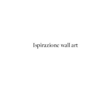
50%*
n Marigold Poster
Hug of Roses Poster
Da 7,50 €
15 €
Ispirazione wall art