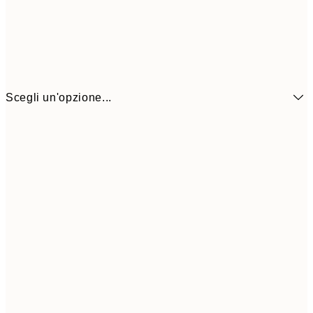
Scegli un'opzione...
6,
21x30 cm