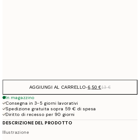
9,
30x40 cm
19,
16,2
50x70 cm
32,
59,5
100x150 cm
1
Frame
options
AGGIUNGI AL CARRELLO
-
6,50 €
13 €
In magazzino
Consegna in 3-5 giorni lavorativi
Spedizione gratuita sopra 59 € di spesa
Diritto di recesso per 90 giorni
DESCRIZIONE DEL PRODOTTO
Illustrazione