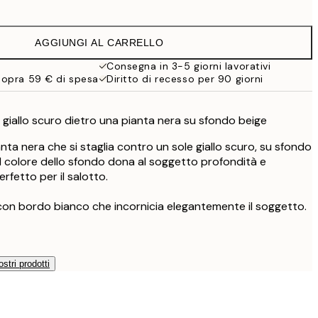
10,98 €
21,95 €
AGGIUNGI AL CARRELLO
19 €
38 €
Consegna in 3-5 giorni lavorativi
sopra 59 € di spesa
Diritto di recesso per 90 giorni
le giallo scuro dietro una pianta nera su sfondo beige
ianta nera che si staglia contro un sole giallo scuro, su sfondo
el colore dello sfondo dona al soggetto profondità e
erfetto per il salotto.
con bordo bianco che incornicia elegantemente il soggetto.
ostri prodotti