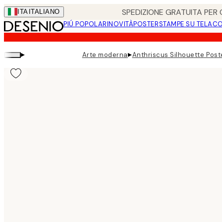
Skip
SPEDIZIONE GRATUITA PER O
ITA
ITALIANO
to
PIÚ POPOLARI
NOVITÀ
POSTER
STAMPE SU TELA
CO
main
content.
▸
▸
Arte moderna
Anthriscus Silhouette Post