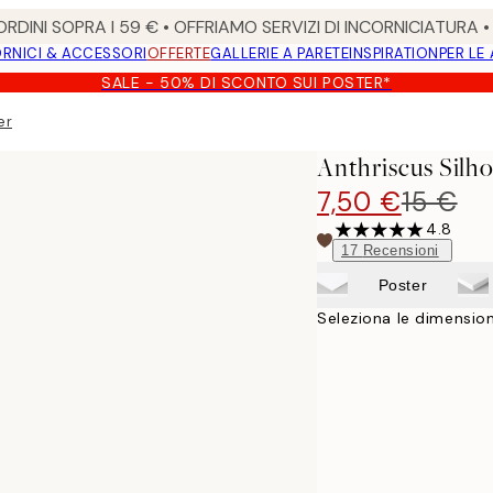
RDINI SOPRA I 59 € • OFFRIAMO SERVIZI DI INCORNICIATURA 
RNICI & ACCESSORI
OFFERTE
GALLERIE A PARETE
INSPIRATION
PER LE
SALE - 50% DI SCONTO SUI POSTER*
er
Anthriscus Silho
7,50 €
15 €
4.8
17
Recensioni
Poster
Seleziona le dimension