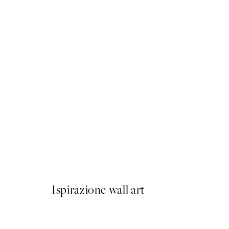
50%*
Golden Vase Poster
Da 10,98 €
21,95 €
Ispirazione wall art