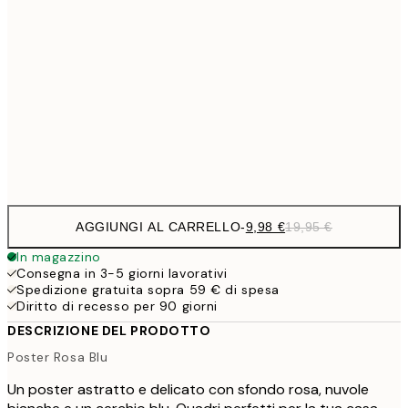
32,
24,5
70x100 cm
59,5
100x150 cm
1
Frame
options
AGGIUNGI AL CARRELLO
-
9,98 €
19,95 €
In magazzino
Consegna in 3-5 giorni lavorativi
Spedizione gratuita sopra 59 € di spesa
Diritto di recesso per 90 giorni
DESCRIZIONE DEL PRODOTTO
Poster Rosa Blu
Un poster astratto e delicato con sfondo rosa, nuvole