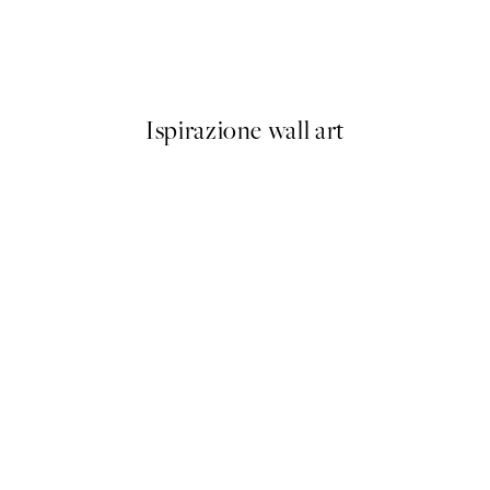
o1 Poster
Blue Beach Wave Poster
Da 6,50 €
13 €
Ispirazione wall art