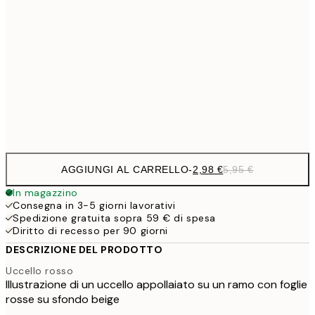
10,
8,
30x40 cm
16,
14,9
50x70 cm
29,
Frame
options
AGGIUNGI AL CARRELLO
-
2,98 €
5,95 €
In magazzino
Consegna in 3-5 giorni lavorativi
Spedizione gratuita sopra 59 € di spesa
Diritto di recesso per 90 giorni
DESCRIZIONE DEL PRODOTTO
Uccello rosso
Illustrazione di un uccello appollaiato su un ramo con foglie
rosse su sfondo beige