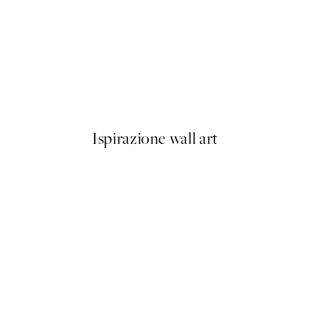
NOVITÀ
om Bird Poster
Bluebell Study Poster
Da 15 €
Ispirazione wall art