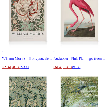
30%*
30%*
William Morris - Honeysuckle Stampa su Tela
Audubon - Pink Flamingo from Birds of America Stampa su Tela
Da 41,30 €
59 €
Da 41,30 €
59 €