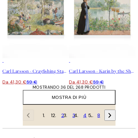
30%*
30%*
Carl Larsson - Crayfishing Stampa su Tela
Carl Larsson - Karin by the Shore Stampa su Tela
Da 41,30 €
59 €
Da 41,30 €
59 €
MOSTRANDO 36 DEL 268 PRODOTTI
MOSTRA DI PIÙ
1
2
3
4
…
8