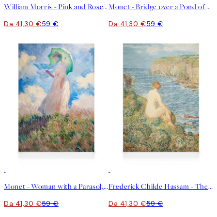
William Morris - Pink and Rose Stampa su Tela
Monet - Bridge over a Pond of Water Lilies Stampa su Tela
Da 41,30 €
59 €
Da 41,30 €
59 €
30%*
30%*
Monet - Woman with a Parasol, facing left Stampa su Tela
Frederick Childe Hassam - The Nymph and Sea Stampa su Tela
Da 41,30 €
59 €
Da 41,30 €
59 €