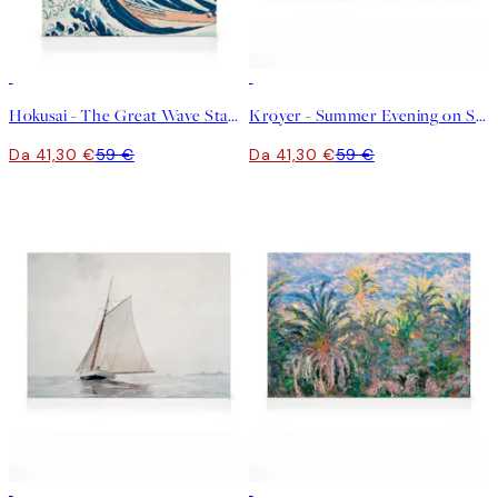
30%*
30%*
Hokusai - The Great Wave Stampa su Tela
Krøyer - Summer Evening on Skagen's Southern Beach Stampa su Tela
Da 41,30 €
59 €
Da 41,30 €
59 €
30%*
30%*