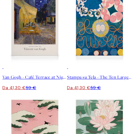
30%*
30%*
Van Gogh - Café Terrace at Night Stampa su Tela
Stampa su Tela - The Ten Largest, No.1, Childhood by Hilma af Klint
Da 41,30 €
59 €
Da 41,30 €
59 €