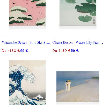
30%*
30%*
Watanabe Seitei - Pink Sky Stampa su Tela
Ohara Koson - Water Lily Stampa su Tela
Da 41,30 €
59 €
Da 41,30 €
59 €