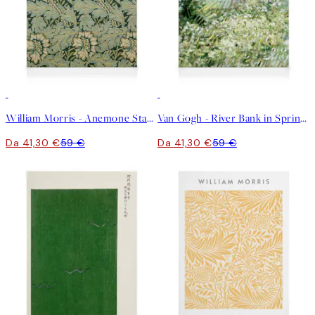
30%*
30%*
William Morris - Anemone Stampa su Tela
Van Gogh - River Bank in Springtime Stampa su Tela
Da 41,30 €
59 €
Da 41,30 €
59 €