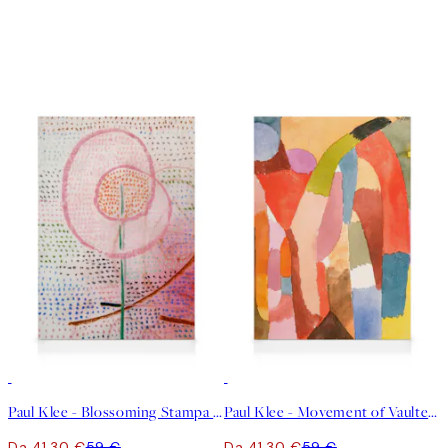
30%*
30%*
Paul Klee - Blossoming Stampa su Tela
Paul Klee - Movement of Vaulted Chambers Stampa su Tela
Da 41,30 €
59 €
Da 41,30 €
59 €