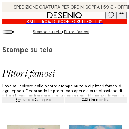
Skip
to
main
SALE - 50% DI SCONTO SUI POSTER*
content.
▸
▸
Stampe su tela
Pittori famosi
Stampe su tela
Pittori famosi
Lasciati ispirare dalle nostre stampe su tela di pittori famosi di
ogni epoca! Decorando le pareti con opere d'arte classiche di
pittori famosi potrai dare alla tua casa uno stile senza tempo, e
Leggi di più
Tutte le Categorie
Filtra e ordina
potrai mescolare e abbinare le opere d'arte dei tuoi artisti
preferiti per creare il tuo stile personale.