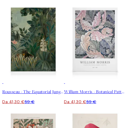
30%*
30%*
Rousseau - The Equatorial Jungle Stampa su Tela
William Morris - Botanical Pattern Stampa su Tela
Da 41,30 €
59 €
Da 41,30 €
59 €