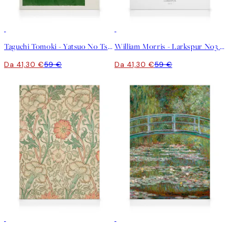
30%*
30%*
Taguchi Tomoki - Yatsuo No Tsubaki Green Stampa su Tela
William Morris - Larkspur No3 Stampa su Tela
Da 41,30 €
59 €
Da 41,30 €
59 €
30%*
30%*