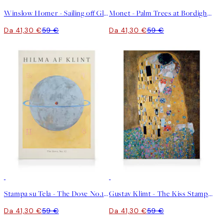
Winslow Homer - Sailing off Gloucester Stampa su Tela
Monet - Palm Trees at Bordighera Stampa su Tela
Da 41,30 €
59 €
Da 41,30 €
59 €
30%*
30%*
Stampa su Tela - The Dove No.12 by Hilma af Klint
Gustav Klimt - The Kiss Stampa su Tela
Da 41,30 €
59 €
Da 41,30 €
59 €