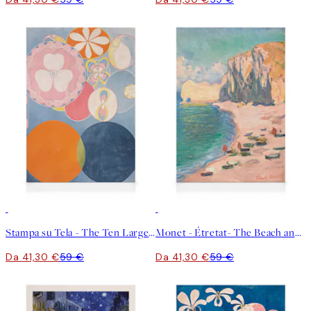
30%*
30%*
Stampa su Tela - The Ten Largest, Childhood, No.2 by Hilma af Klint
Monet - Étretat- The Beach and the Falaise d'Amont Stampa su Tela
Da 41,30 €
59 €
Da 41,30 €
59 €