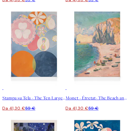
30%*
30%*
Stampa su Tela - The Ten Largest, Childhood, No.2 by Hilma af Klint
Monet - Étretat- The Beach and the Falaise d'Amont Stampa su Tela
Da 41,30 €
59 €
Da 41,30 €
59 €