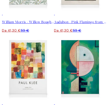
30%*
30%*
William Morris - Willow Bough Stampa su Tela
Audubon - Pink Flamingo from Birds of America Stampa su Tela
Da 41,30 €
59 €
Da 41,30 €
59 €
30%*
30%*