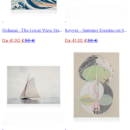
30%*
30%*
Hokusai - The Great Wave Stampa su Tela
Krøyer - Summer Evening on Skagen's Southern Beach Stampa su Tela
Da 41,30 €
59 €
Da 41,30 €
59 €
30%*
30%*