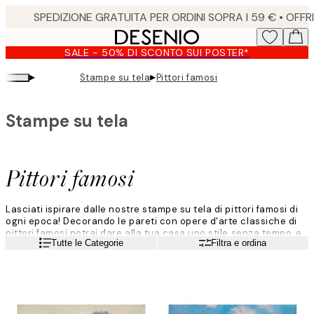
Skip
to
main
SALE - 50% DI SCONTO SUI POSTER*
content.
▸
▸
Stampe su tela
Pittori famosi
Stampe su tela
Pittori famosi
Lasciati ispirare dalle nostre stampe su tela di pittori famosi di
ogni epoca! Decorando le pareti con opere d'arte classiche di
pittori famosi potrai dare alla tua casa uno stile senza tempo, e
Leggi di più
Tutte le Categorie
Filtra e ordina
potrai mescolare e abbinare le opere d'arte dei tuoi artisti
preferiti per creare il tuo stile personale.