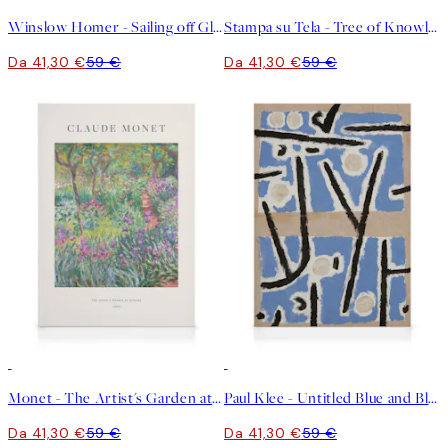
Winslow Homer - Sailing off Gloucester Stampa su Tela
Stampa su Tela - Tree of Knowledge, No.5 by Hilma af Klint
Da 41,30 €
59 €
Da 41,30 €
59 €
30%*
30%*
Monet - The Artist's Garden at Giverny Stampa su Tela
Paul Klee - Untitled Blue and Black Abstract Stampa su Tela
Da 41,30 €
59 €
Da 41,30 €
59 €