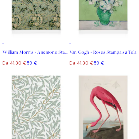
30%*
30%*
William Morris - Anemone Stampa su Tela
Van Gogh - Roses Stampa su Tela
Da 41,30 €
59 €
Da 41,30 €
59 €