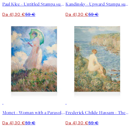
Paul Klee - Untitled Stampa su Tela
Kandinsky - Upward Stampa su Tela
Da 41,30 €
59 €
Da 41,30 €
59 €
30%*
30%*
Monet - Woman with a Parasol, facing left Stampa su Tela
Frederick Childe Hassam - The Nymph and Sea Stampa su Tela
Da 41,30 €
59 €
Da 41,30 €
59 €