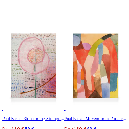
30%*
30%*
Paul Klee - Blossoming Stampa su Tela
Paul Klee - Movement of Vaulted Chambers Stampa su Tela
Da 41,30 €
59 €
Da 41,30 €
59 €