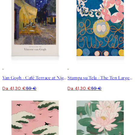
30%*
30%*
Van Gogh - Café Terrace at Night Stampa su Tela
Stampa su Tela - The Ten Largest, No.1, Childhood by Hilma af Klint
Da 41,30 €
59 €
Da 41,30 €
59 €