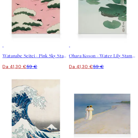
30%*
30%*
Watanabe Seitei - Pink Sky Stampa su Tela
Ohara Koson - Water Lily Stampa su Tela
Da 41,30 €
59 €
Da 41,30 €
59 €