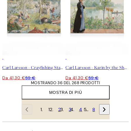
30%*
30%*
Carl Larsson - Crayfishing Stampa su Tela
Carl Larsson - Karin by the Shore Stampa su Tela
Da 41,30 €
59 €
Da 41,30 €
59 €
MOSTRANDO 36 DEL 268 PRODOTTI
MOSTRA DI PIÙ
1
2
3
4
…
8