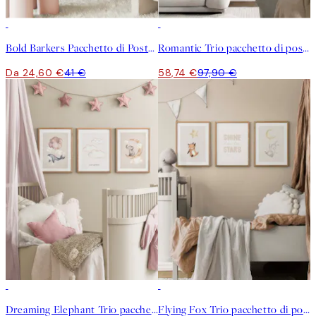
-40%
-40%
Bold Barkers Pacchetto di Poster
Romantic Trio pacchetto di poster
Da 24,60 €
41 €
58,74 €
97,90 €
-40%
-40%
Dreaming Elephant Trio pacchetto di poster
Flying Fox Trio pacchetto di poster