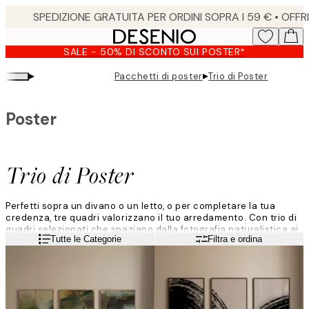
Skip
to
main
SALE - 50% DI SCONTO SUI POSTER*
content.
▸
▸
Pacchetti di poster
Trio di Poster
Poster
Trio di Poster
Perfetti sopra un divano o un letto, o per completare la tua
credenza, tre quadri valorizzano il tuo arredamento. Con trio di
quadri selezionati che spaziano dalla fotografia naturalistica ai
Leggi di più
Tutte le Categorie
Filtra e ordina
paesaggi e agli astratti, in diverse palette di colori, c'è qualcosa
per ogni casa.