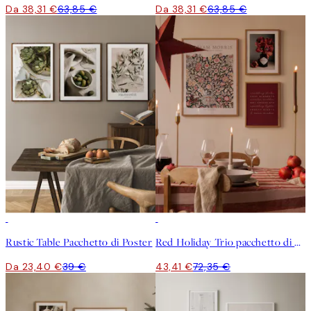
Da 38,31 €
63,85 €
Da 38,31 €
63,85 €
-40%
-40%
Rustic Table Pacchetto di Poster
Red Holiday Trio pacchetto di poster
Da 23,40 €
39 €
43,41 €
72,35 €