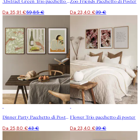
Abstract Green Trio pacchetto di poster
Zoo Friends Pacchetto di Poster
Da 35,91 €
59,85 €
Da 23,40 €
39 €
-40%
-40%
Dinner Party Pacchetto di Poster
Flower Trio pacchetto di poster
Da 25,80 €
43 €
Da 23,40 €
39 €