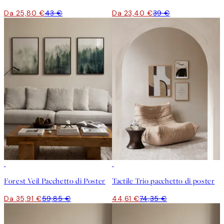
Da 25,80 €
43 €
Da 23,40 €
39 €
-40%
-40%
Forest Veil Pacchetto di Poster
Tactile Trio pacchetto di poster
Da 35,91 €
59,85 €
44,61 €
74,35 €