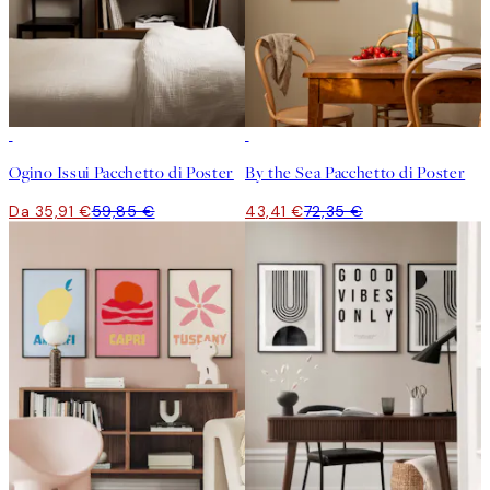
-40%
-40%
Ogino Issui Pacchetto di Poster
By the Sea Pacchetto di Poster
Da 35,91 €
59,85 €
43,41 €
72,35 €