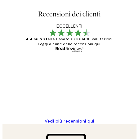
Recensioni dei clienti
ECCELLENTI
4.4 su 5 stelle
Basato su 108488 valutazioni.
Leggi alcune delle recensioni qui.
Acquirente verificato
recensioni
dei
PERFECT!!
clienti
26 mag
Alessandra G
Vedi più recensioni qui