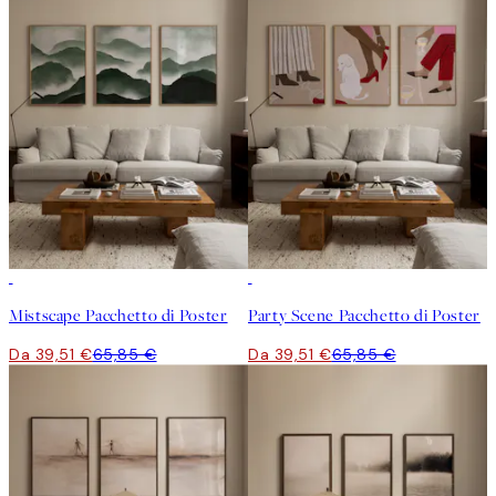
-40%
-40%
Mistscape Pacchetto di Poster
Party Scene Pacchetto di Poster
Da 39,51 €
65,85 €
Da 39,51 €
65,85 €