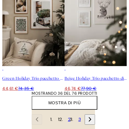
-40%
-40%
Green Holiday Trio pacchetto di poster
Beige Holiday Trio pacchetto di poster
44,61 €
74,35 €
46,74 €
77,90 €
MOSTRANDO 36 DEL 76 PRODOTTI
MOSTRA DI PIÙ
1
2
3