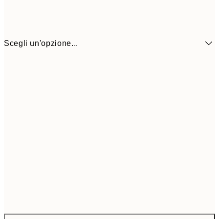
Scegli un'opzione...
43,4
ONE SIZE
72,