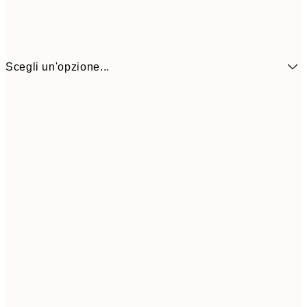
Scegli un'opzione...
7,
21x30 cm
1