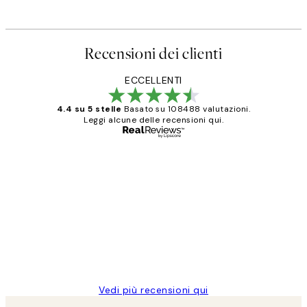
Recensioni dei clienti
ECCELLENTI
4.4 su 5 stelle
Basato su 108488 valutazioni.
Leggi alcune delle recensioni qui.
Acquirente verificato
recensioni
dei
PERFECT!!
clienti
26 mag
Alessandra G
Vedi più recensioni qui