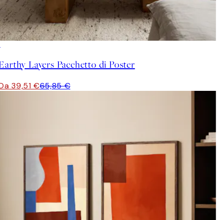
-40%
Earthy Layers Pacchetto di Poster
Da 39,51 €
65,85 €