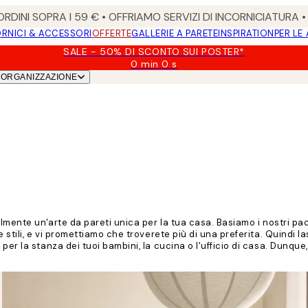
RDINI SOPRA I 59 € • OFFRIAMO SERVIZI DI INCORNICIATURA 
RNICI & ACCESSORI
OFFERTE
GALLERIE A PARETE
INSPIRATION
PER LE
SALE - 50% DI SCONTO SUI POSTER*
0 min
0 s
Valido
ORGANIZZAZIONE
fino
a:
2026-
08-
09
ilmente un'arte da pareti unica per la tua casa. Basiamo i nostri p
 stili, e vi promettiamo che troverete più di una preferita. Quindi l
er la stanza dei tuoi bambini, la cucina o l'ufficio di casa. Dunque,