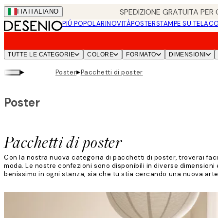
Skip
SPEDIZIONE GRATUITA PER O
ITA
ITALIANO
to
PIÚ POPOLARI
NOVITÀ
POSTER
STAMPE SU TELA
CO
main
content.
TUTTE LE CATEGORIE
COLORE
FORMATO
DIMENSIONI
▸
▸
Poster
Pacchetti di poster
Poster
Pacchetti di poster
Con la nostra nuova categoria di pacchetti di poster, troverai fac
moda. Le nostre confezioni sono disponibili in diverse dimensioni e
benissimo in ogni stanza, sia che tu stia cercando una nuova arte p
Leggi di più