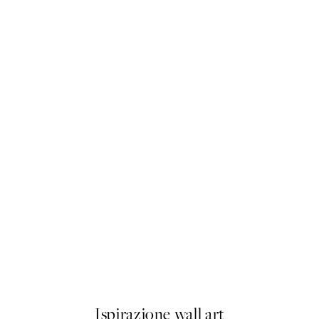
50%*
Olive Branches in Vase Poster
Da 6,50 €
13 €
Ispirazione wall art