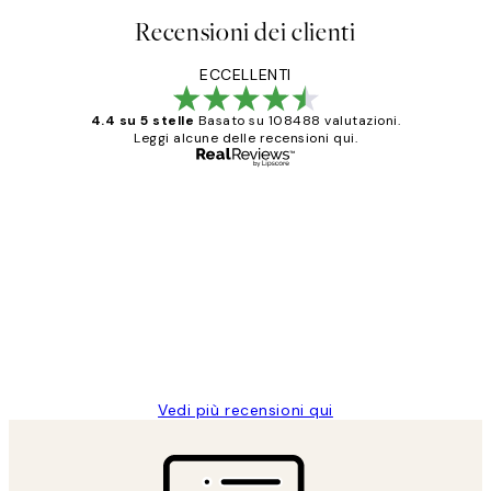
Recensioni dei clienti
ECCELLENTI
4.4 su 5 stelle
Basato su 108488 valutazioni.
Leggi alcune delle recensioni qui.
Acquirente verificato
recensioni
dei
PERFECT!!
clienti
26 mag
Alessandra G
Vedi più recensioni qui