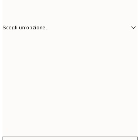
Scegli un'opzione...
66,2
ONE SIZE
110,