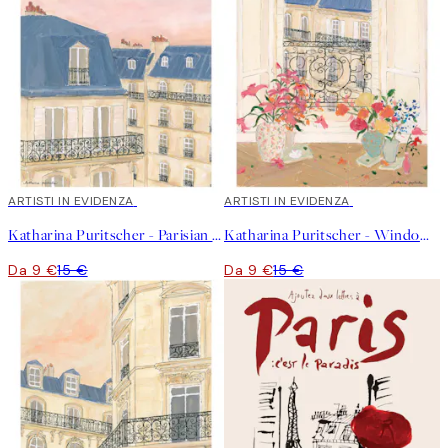
40%*
ARTISTI IN EVIDENZA
40%*
ARTISTI IN EVIDENZA
Katharina Puritscher - Parisian Sky Poster
Katharina Puritscher - Window With a View Poster
Da 9 €
15 €
Da 9 €
15 €