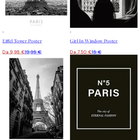
50%*
50%*
Eiffel Tower Poster
Girl In Window Poster
Da 9,98 €
19,95 €
Da 7,50 €
15 €