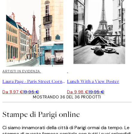
40%*
ARTISTI IN EVIDENZA
50%*
Laura Page - Paris Street Corner Poster
Lunch With a View Poster
Da 11,97 €
19,95 €
Da 9,98 €
19,95 €
MOSTRANDO 36 DEL 36 PRODOTTI
Stampe di Parigi online
Ci siamo innamorati della città di Parigi ormai da tempo. Le
stampe di questa famosa capitale con tutti i suoi splendidi