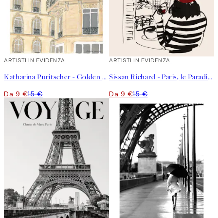
40%*
ARTISTI IN EVIDENZA
40%*
ARTISTI IN EVIDENZA
Katharina Puritscher - Golden Hour Building Poster
Sissan Richard - Paris, le Paradis Poster
Da 9 €
15 €
Da 9 €
15 €