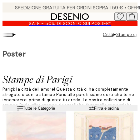
Skip
to
main
SALE - 50% DI SCONTO SUI POSTER*
content.
▸
▸
Città
Stampe di P
Poster
Stampe di Parigi
Parigi: la città dell'amore! Questa città ci ha completamente
stregato e con le stampe Paris alle pareti siamo certi che te ne
innamorerai prima di quanto tu creda. La nostra collezione di
stampe Paria offre stampe tipografiche, fotografie romantiche
Leggi di più
Tutte le Categorie
Filtra e ordina
sia a colori sia in bianco e nero, oltre a illustrazioni grafiche, che
ritraggono tutte belle opere architettoniche e attrazioni ben
note.