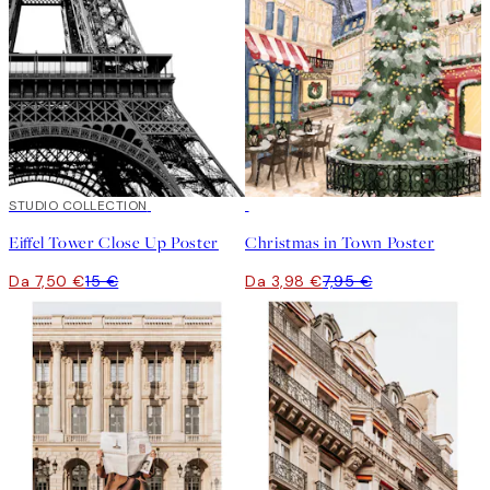
50%*
STUDIO COLLECTION
50%*
Eiffel Tower Close Up Poster
Christmas in Town Poster
Da 7,50 €
15 €
Da 3,98 €
7,95 €