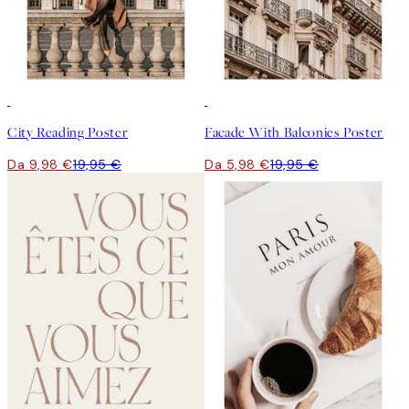
50%*
-70%
Outlet
City Reading Poster
Facade With Balconies Poster
Da 9,98 €
19,95 €
Da 5,98 €
19,95 €