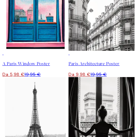
-70%
Outlet
50%*
A Paris Window Poster
Paris Architecture Poster
Da 5,98 €
19,95 €
Da 9,98 €
19,95 €