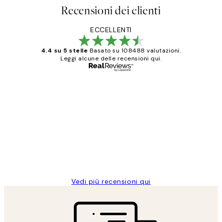
Recensioni dei clienti
ECCELLENTI
4.4 su 5 stelle
Basato su 108488 valutazioni.
Leggi alcune delle recensioni qui.
Acquirente verificato
recensioni
dei
PERFECT!!
clienti
26 mag
Alessandra G
Vedi più recensioni qui