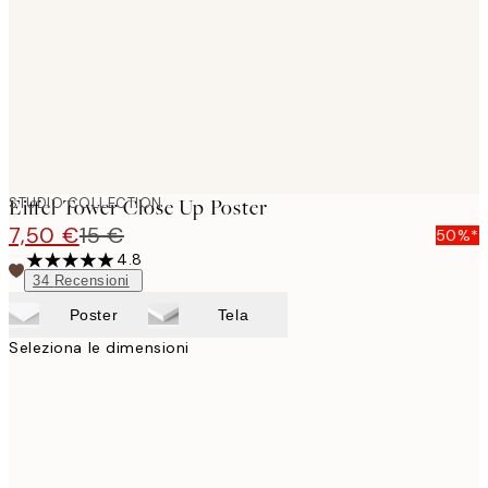
STUDIO COLLECTION
Eiffel Tower Close Up Poster
7,50 €
15 €
50%*
4.8
34
Recensioni
Poster
Tela
Seleziona le dimensioni