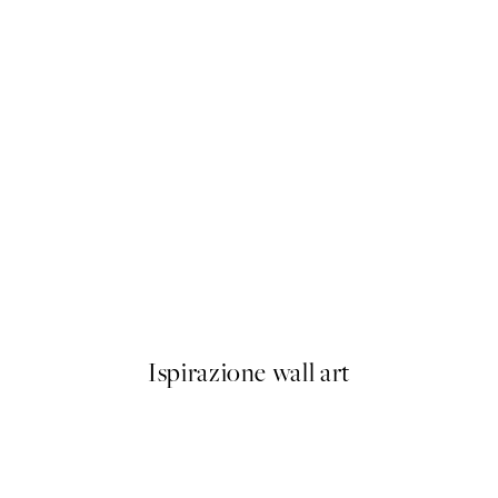
50%*
B&W Legs Poster
Da 9,98 €
19,95 €
Ispirazione wall art