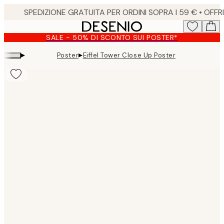
Skip
to
main
SALE - 50% DI SCONTO SUI POSTER*
content.
▸
▸
Poster
Eiffel Tower Close Up Poster
Product
images