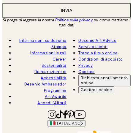
INVIA
Si prega di leggere la nostra
Politica sulla privacy
su come trattiamo i
tuoi dati
Informazioni su desenio
Desenio Art Advice
Stampa
Servizio clienti
Informazioni legali
Traccia il tuo ordine
Career
Condizioni di acquisto
Sostenibilità
Privacy
Dichiarazione di
Cookies
Accessibilità
Richiesta annullamento
ordine
Desenio Ambassador
Gestire i cookie
Programme
Art Awards
Accedi (Affari)
ITA
ITALIANO