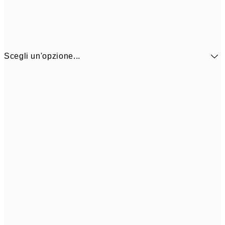
Scegli un'opzione...
41,3
30x40 cm