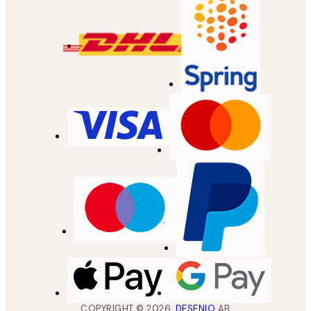
COPYRIGHT ©
2026
,
DESENIO
AB