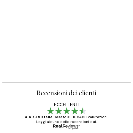
50%*
Poster
Prada Poster
Da 3,98 €
7,95 €
Recensioni dei clienti
ECCELLENTI
4.4 su 5 stelle
Basato su 108488 valutazioni.
Leggi alcune delle recensioni qui.