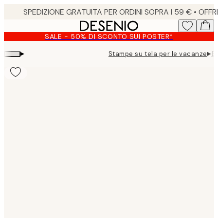
Skip
to
main
SALE - 50% DI SCONTO SUI POSTER*
content.
▸
▸
Stampe su tela per le vacanze
Ba
Product
images