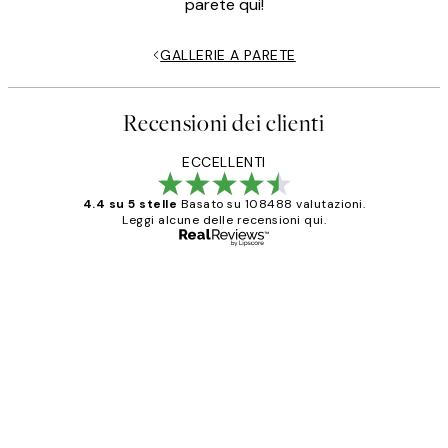
parete qui!
GALLERIE A PARETE
Recensioni dei clienti
ECCELLENTI
4.4 su 5 stelle
Basato su 108488 valutazioni.
Leggi alcune delle recensioni qui.
Acquirente verificato
recensioni
dei
PERFECT!!
clienti
26 mag
Alessandra G