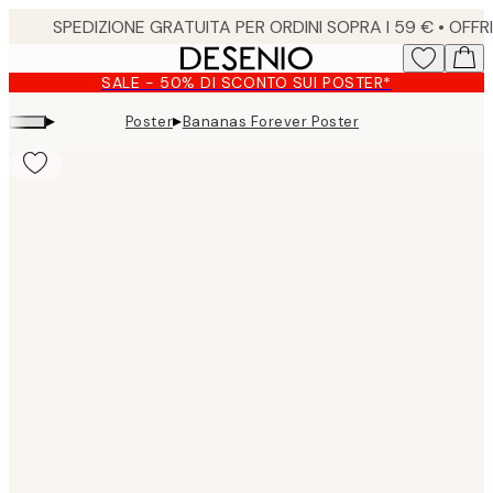
Skip
to
main
SALE - 50% DI SCONTO SUI POSTER*
content.
▸
▸
Poster
Bananas Forever Poster
Product
images