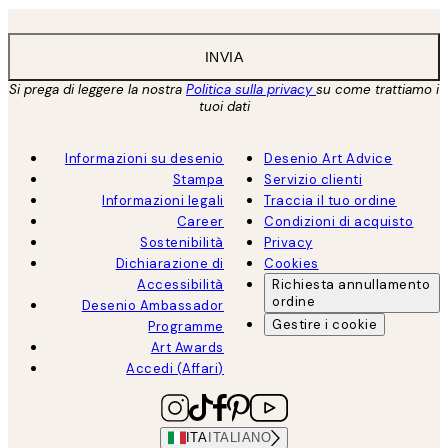
INVIA
Si prega di leggere la nostra
Politica sulla privacy
su come trattiamo i
tuoi dati
Informazioni su desenio
Desenio Art Advice
Stampa
Servizio clienti
Informazioni legali
Traccia il tuo ordine
Career
Condizioni di acquisto
Sostenibilità
Privacy
Dichiarazione di
Cookies
Accessibilità
Richiesta annullamento
ordine
Desenio Ambassador
Gestire i cookie
Programme
Art Awards
Accedi (Affari)
ITA
ITALIANO