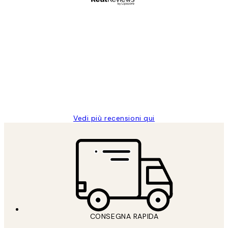
Acquirente verificato
recensioni
dei
PERFECT!!
clienti
26 mag
Alessandra G
Vedi più recensioni qui
CONSEGNA RAPIDA