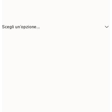
Scegli un'opzione...
3,
13x18 cm
7,