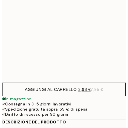
6,
21x30 cm
9,
30x40 cm
19,
13,7
40x50 cm
27,
16,2
50x70 cm
32,
Frame
options
AGGIUNGI AL CARRELLO
-
3,98 €
7,95 €
In magazzino
Consegna in 3-5 giorni lavorativi
Spedizione gratuita sopra 59 € di spesa
Diritto di recesso per 90 giorni
DESCRIZIONE DEL PRODOTTO